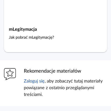
c
y
a
j
c
n
y
z
y
t
mLegitymacja
n
Jak pobrać mLegitymację?
i
k
ó
w
Rekomendacje materiałów
Zaloguj się
, aby zobaczyć tutaj materiały
powiązane z ostatnio przeglądanymi
treściami.