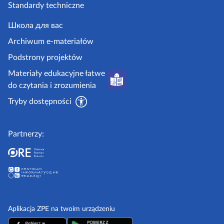
Standardy techniczne
e
.
Школа для вас
g
Archiwum e-materiałów
o
Podstrony projektów
v
Materiały edukacyjne łatwe
.
do czytania i zrozumienia
p
Tryby dostępności
l
Partnerzy:
Aplikacja ZPE na twoim urządzeniu