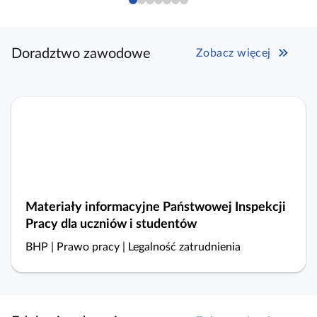
sp
na
me
Doradztwo zawodowe
Zobacz więcej
cy
Pr
Materiały informacyjne Państwowej Inspekcji
Pracy dla uczniów i studentów
BHP | Prawo pracy | Legalność zatrudnienia