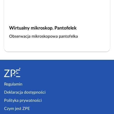
Wirtualny mikroskop. Pantofelek
Obserwacja mikroskopowa pantofelka
S
t
o
p
Regulamin
k
Deklaracja dostępności
a
Polityka prywatności
z
Czym jest ZPE
p