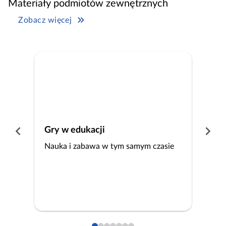
Materiały podmiotów zewnętrznych
Zobacz więcej
Gry w edukacji
N
Nauka i zabawa w tym samym czasie
Po
ws
pr
kr
dy
AI
i 