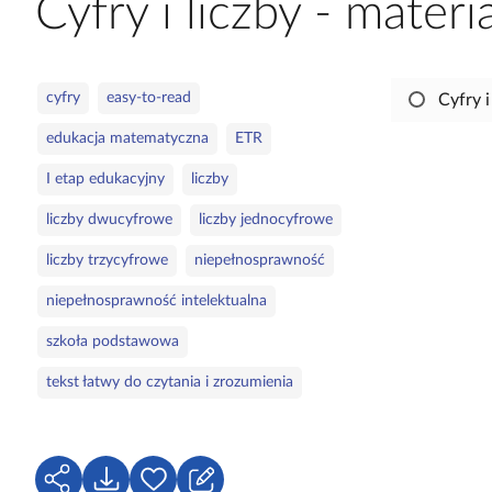
Cyfry i liczby - mater
a
c
z
S
cyfry
easy-to-read
Cyfry i
y
ł
t
edukacja matematyczna
ETR
o
n
w
i
I etap edukacyjny
liczby
a
k
liczby dwucyfrowe
liczby jednocyfrowe
k
ó
l
w
liczby trzycyfrowe
niepełnosprawność
u
c
niepełnosprawność intelektualna
z
szkoła podstawowa
o
w
tekst łatwy do czytania i zrozumienia
e
U
P
Z