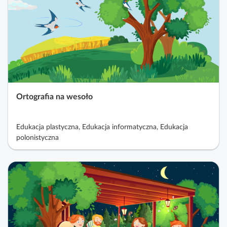
i
p
o
r
a
d
n
i
Ortografia na wesoło
k
i
Edukacja plastyczna, Edukacja informatyczna, Edukacja
polonistyczna