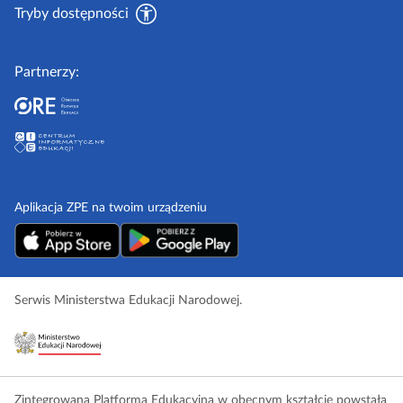
p
Tryby dostępności
l
Partnerzy:
Aplikacja ZPE na twoim urządzeniu
Serwis Ministerstwa Edukacji Narodowej.
Zintegrowana Platforma Edukacyjna w obecnym kształcie powstała