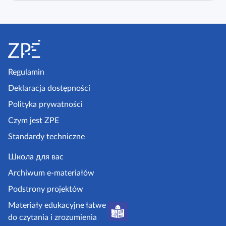
S
t
o
p
Regulamin
k
Deklaracja dostępności
a
Polityka prywatności
z
Czym jest ZPE
p
Standardy techniczne
e
.
Школа для вас
g
Archiwum e-materiałów
o
Podstrony projektów
v
Materiały edukacyjne łatwe
.
do czytania i zrozumienia