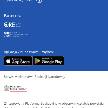
Tryby dostępności
l
Partnerzy:
Aplikacja ZPE na twoim urządzeniu
Serwis Ministerstwa Edukacji Narodowej.
Zintegrowana Platforma Edukacyjna w obecnym kształcie powstała