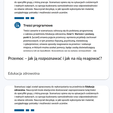
k
k
t
c
o
j
w
i
y
i
p
o
r
a
Przemoc – jak ją rozpoznawać i jak na nią reagować?
d
n
i
Edukacja zdrowotna
k
i