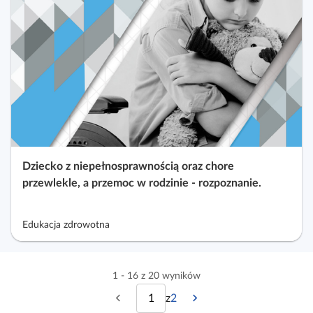
Dziecko z niepełnosprawnością oraz chore
przewlekle, a przemoc w rodzinie - rozpoznanie.
Edukacja zdrowotna
1 - 16 z 20 wyników
z
2
P
N
w