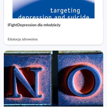
iFightDepression dla młodzieży
Edukacja zdrowotna