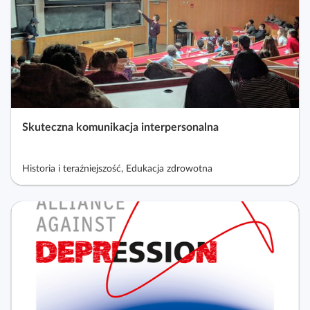
t
k
o
c
w
j
y
i
i
p
o
Skuteczna komunikacja interpersonalna
r
a
d
Historia i teraźniejszość, Edukacja zdrowotna
n
i
k
i