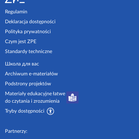
o
r
z
ę
o
p
Regulamin
e
p
n
ę
k
Deklaracja dostępności
d
n
a
n
a
Polityka prywatności
z
i
s
Czym jest ZPE
p
a
t
Standardy techniczne
e
s
r
.
Школа для вас
t
o
g
Archiwum e-materiałów
r
n
o
Podstrony projektów
o
a
v
Materiały edukacyjne łatwe
n
.
do czytania i zrozumienia
a
p
Tryby dostępności
l
Partnerzy: