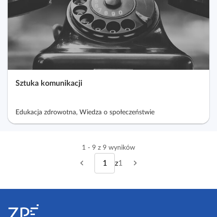
Sztuka komunikacji
Edukacja zdrowotna, Wiedza o społeczeństwie
1 - 9 z 9 wyników
z
1
P
N
w
p
o
a
i
s
p
s
S
z
s
t
r
t
t