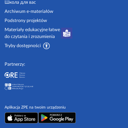
.
Школа для вас
t
o
g
Archiwum e-materiałów
r
n
o
Podstrony projektów
o
a
v
Materiały edukacyjne łatwe
n
.
do czytania i zrozumienia
a
p
Tryby dostępności
l
Partnerzy:
Aplikacja ZPE na twoim urządzeniu