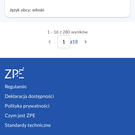
Język obcy: włoski
1 - 16 z 280 wyników
z
18
P
N
w
p
o
a
i
s
p
s
S
z
s
t
r
t
t
o
r
z
ę
o
p
Regulamin
e
p
n
ę
k
Deklaracja dostępności
d
n
a
n
a
Polityka prywatności
z
i
s
Czym jest ZPE
p
a
t
Standardy techniczne
e
s
r