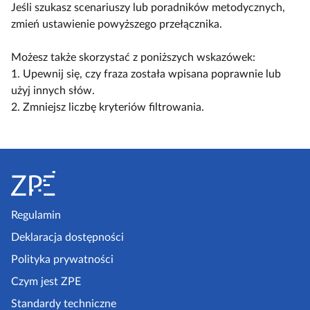
y
ą
ą
Jeśli szukasz scenariuszy lub poradników metodycznych,
a
l
c
c
zmień ustawienie powyższego przełącznika.
c
k
z
z
z
o
w
w
Możesz także skorzystać z poniższych wskazówek:
y
s
i
i
1. Upewnij się, czy fraza została wpisana poprawnie lub
t
c
d
d
użyj innych słów.
n
e
o
o
2. Zmniejsz liczbę kryteriów filtrowania.
i
n
k
k
k
a
n
n
ó
r
S
a
a
w
i
k
l
t
u
o
i
o
s
m
s
p
Regulamin
z
p
t
k
e
Deklaracja dostępności
a
a
l
a
k
Polityka prywatności
e
z
t
Czym jest ZPE
k
o
p
c
Standardy techniczne
w