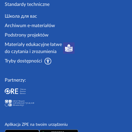
p
c
Standardy techniczne
w
e
j
y
.
Школа для вас
i
g
i
Archiwum e-materiałów
p
o
Podstrony projektów
o
v
Materiały edukacyjne łatwe
r
.
do czytania i zrozumienia
a
p
d
Tryby dostępności
l
n
i
Partnerzy:
k
i
Aplikacja ZPE na twoim urządzeniu