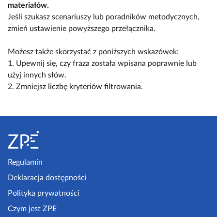
t
ł
ł
materiałów.
a
y
ą
ą
Jeśli szukasz scenariuszy lub poradników metodycznych,
c
l
c
c
zmień ustawienie powyższego przełącznika.
z
k
z
z
y
o
w
w
Możesz także skorzystać z poniższych wskazówek:
t
s
i
i
1. Upewnij się, czy fraza została wpisana poprawnie lub
n
c
d
d
użyj innych słów.
i
e
o
o
2. Zmniejsz liczbę kryteriów filtrowania.
k
n
k
k
ó
a
n
n
w
r
S
a
a
i
k
l
t
u
o
i
o
s
m
s
p
Regulamin
z
p
t
k
e
Deklaracja dostępności
a
a
l
a
k
Polityka prywatności
e
z
t
Czym jest ZPE
k
o