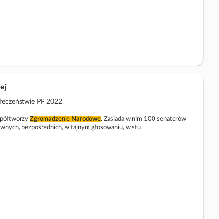
ej
ołeczeństwie PP 2022
spółtworzy
Zgromadzenie
Narodowe
. Zasiada w nim 100 senatorów
nych, bezpośrednich, w tajnym głosowaniu, w stu