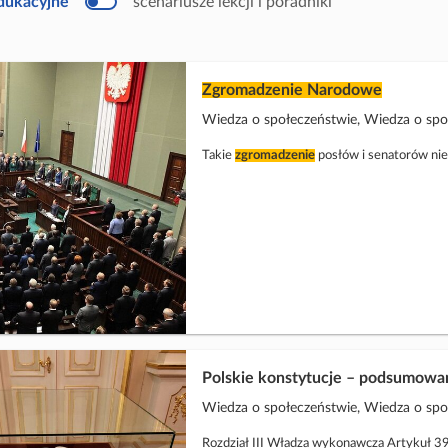
edukacyjne
scenariusze lekcji i poradniki
u
k
a
c
y
j
Zgromadzenie
Narodowe
n
y
Wiedza o społeczeństwie, Wiedza o sp
Takie
zgromadzenie
posłów i senatorów ni
Polskie konstytucje – podsumowa
Wiedza o społeczeństwie, Wiedza o sp
Rozdział III Władza wykonawcza Artykuł 39