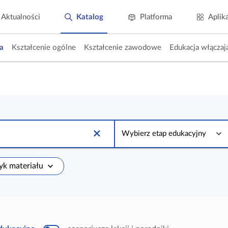
Aktualności
Katalog
Platforma
Aplik
a
Kształcenie ogólne
Kształcenie zawodowe
Edukacja włączaj
W
y
Wybierz etap edukacyjny
b
i
e
r
zyk materiału
z
e
t
a
p
e
d