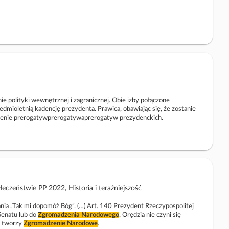
ie polityki wewnętrznej i zagranicznej. Obie izby połączone
edmioletnią kadencję prezydenta. Prawica, obawiając się, że zostanie
iczenie prerogatywprerogatywaprerogatyw prezydenckich.
czeństwie PP 2022, Historia i teraźniejszość
nia „Tak mi dopomóż Bóg”. (…) Art. 140 Prezydent Rzeczypospolitej
Senatu lub do
Zgromadzenia
Narodowego
. Orędzia nie czyni się
o tworzy
Zgromadzenie
Narodowe
.