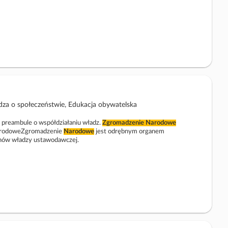
za o społeczeństwie, Edukacja obywatelska
 preambule o współdziałaniu władz.
Zgromadzenie
Narodowe
rodoweZgromadzenie
Narodowe
jest odrębnym organem
ów władzy ustawodawczej.