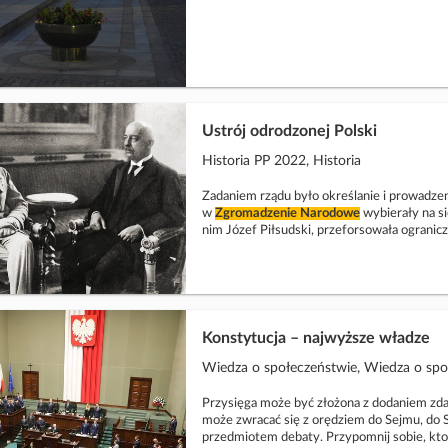
Ustrój odrodzonej Polski
Historia PP 2022, Historia
Zadaniem rządu było określanie i prowadzen
w
Zgromadzenie
Narodowe
wybierały na si
nim Józef Piłsudski, przeforsowała ogran
Konstytucja – najwyższe władze
Wiedza o społeczeństwie, Wiedza o społe
Przysięga może być złożona z dodaniem zda
może zwracać się z orędziem do Sejmu, do 
przedmiotem debaty. Przypomnij sobie, kt