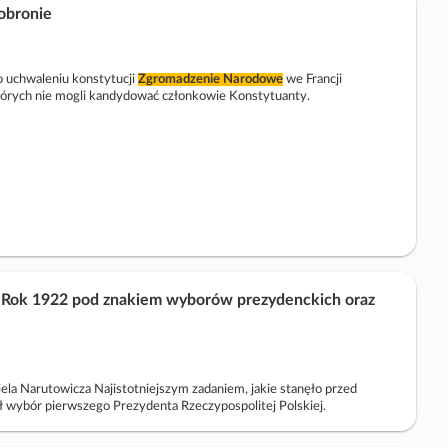
 obronie
Po uchwaleniu konstytucji
Zgromadzenie
Narodowe
we Francji
tórych nie mogli kandydować członkowie Konstytuanty.
go. Rok 1922 pod znakiem wyborów prezydenckich oraz
a Narutowicza Najistotniejszym zadaniem, jakie stanęło przed
ł wybór pierwszego Prezydenta Rzeczypospolitej Polskiej.