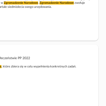
a
a
e w
Zgromadzenie
Narodowe
.
Zgromadzenie
Narodowe
zwołuje
rtale siedmiolecia swego urzędowania.
k
t
o
w
y
ołeczeństwie PP 2022
e
, które zbiera się w celu wypełnienia konkretnych zadań.