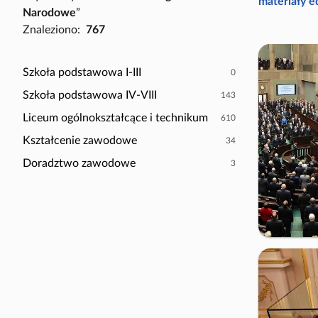
P
materiały 
Narodowe
”
a
o
Znaleziono:
767
c
k
z
a
y
ż
Szkoła podstawowa I-III
0
t
t
Szkoła podstawowa IV-VIII
143
n
y
i
Liceum ogólnokształcące i technikum
610
l
k
k
Kształcenie zawodowe
34
ó
o
Doradztwo zawodowe
3
w
s
c
e
n
a
r
i
u
s