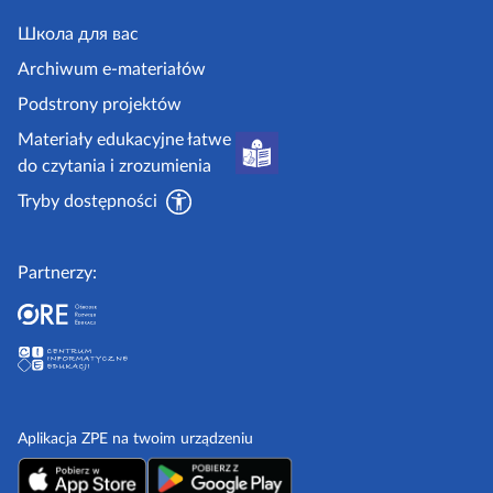
e
j
y
.
Школа для вас
i
g
i
Archiwum e-materiałów
p
o
Podstrony projektów
o
v
Materiały edukacyjne łatwe
r
.
do czytania i zrozumienia
a
p
d
Tryby dostępności
l
n
i
Partnerzy:
k
i
Aplikacja ZPE na twoim urządzeniu