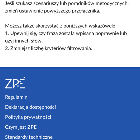
y
ą
ą
Jeśli szukasz scenariuszy lub poradników metodycznych,
a
l
c
c
zmień ustawienie powyższego przełącznika.
c
k
z
z
z
o
w
w
Możesz także skorzystać z poniższych wskazówek:
y
s
i
i
1. Upewnij się, czy fraza została wpisana poprawnie lub
t
c
d
d
użyj innych słów.
n
e
o
o
2. Zmniejsz liczbę kryteriów filtrowania.
i
n
k
k
k
a
n
n
ó
r
S
a
a
w
i
k
l
t
u
o
i
o
s
m
s
p
Regulamin
z
p
t
k
e
Deklaracja dostępności
a
a
l
a
k
Polityka prywatności
e
z
t
Czym jest ZPE
k
o
p
c
Standardy techniczne
w