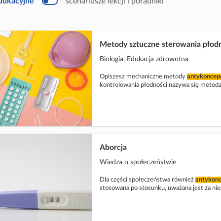
edukacyjne
scenariusze lekcji i poradniki
u
k
a
c
y
j
Metody sztuczne sterowania płod
n
y
Biologia, Edukacja zdrowotna
Opiszesz mechaniczne metody
antykoncepc
kontrolowania płodności nazywa się metod
Aborcja
Wiedza o społeczeństwie
Dla części społeczeństwa również
antykonc
stosowana po stosunku, uważana jest za ni