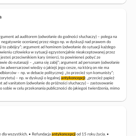
a
gument ad auditorem (odwołanie do godności słuchaczy) – polega na
y negatywnie ocenianej przez niego np. w dyskusji nad prawem do
cji to zabójcy”; argument ad hominem (odwołanie do sytuacji każdego
wieniu człowieka w sytuacji egzystencjalnie nieakceptowanej przez
li jesteś przeciwnikiem kary śmierci, to powinieneś pobyć ze
rawie do eutanazji – „sama się zabij”; argument ad personam (odwołanie
iw adwersarzowi wiedzy o jakiejś jego cesze, na którą on nie ma
biorców – np. w debacie politycznej: „to przecież syn komunisty”;
rytetu) – np. w dyskusji o legalnej
antykoncepcji
: „przecież papież
nt ad vanitatem (odwołanie do próżności słuchaczy) – zastosowanie
 sobie w celu przekonania publiczności do jakiegoś twierdzenia, mimo
e dla wszystkich. • Refundacja
antykoncepcji
od 15 roku życia. •