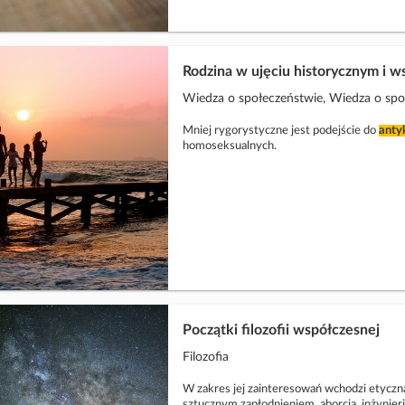
Rodzina w ujęciu historycznym i 
Wiedza o społeczeństwie, Wiedza o społe
Mniej rygorystyczne jest podejście do
anty
homoseksualnych.
Początki filozofii współczesnej
Filozofia
W zakres jej zainteresowań wchodzi etycz
sztucznym zapłodnieniem, aborcją, inżynieri