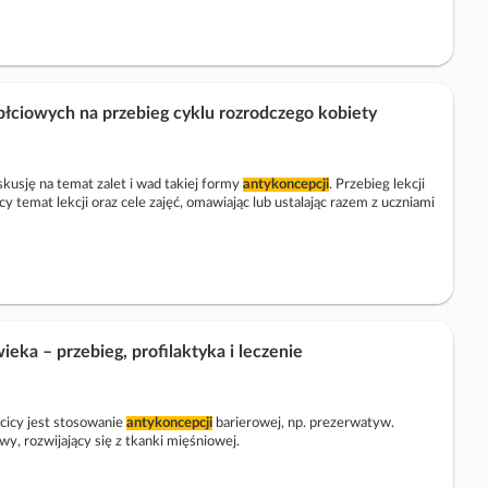
ciowych na przebieg cyklu rozrodczego kobiety
usję na temat zalet i wad takiej formy
antykoncepcji
. Przebieg lekcji
y temat lekcji oraz cele zajęć, omawiając lub ustalając razem z uczniami
eka – przebieg, profilaktyka i leczenie
cicy jest stosowanie
antykoncepcji
barierowej, np. prezerwatyw.
y, rozwijający się z tkanki mięśniowej.