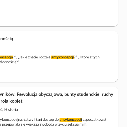
a
a
k
t
o
w
y
nością
oncepcja
?”, „Jakie znacie rodzaje
antykoncepcji
?”, „Które z tych
płodnością?”
owników. Rewolucja obyczajowa, bunty studenckie, ruchy
rola kobiet.
ć, Historia
ntykoncepcyjna. Łatwy i tani dostęp do
antykoncepcji
zapoczątkował
ra przejawiała się większą swobodą w życiu seksualnym.