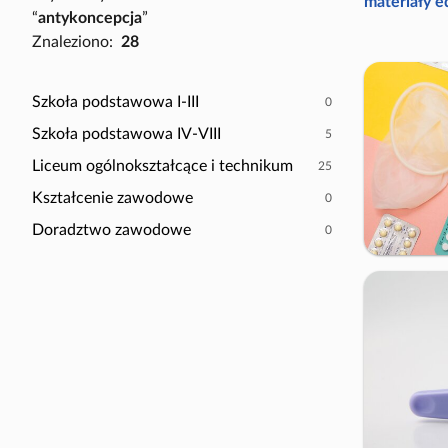
P
materiały 
“
antykoncepcja
”
a
o
Znaleziono:
28
c
k
z
a
y
ż
Szkoła podstawowa I-III
0
t
t
Szkoła podstawowa IV-VIII
5
n
y
i
Liceum ogólnokształcące i technikum
25
l
k
k
Kształcenie zawodowe
0
ó
o
Doradztwo zawodowe
0
w
s
c
e
n
a
r
i
u
s