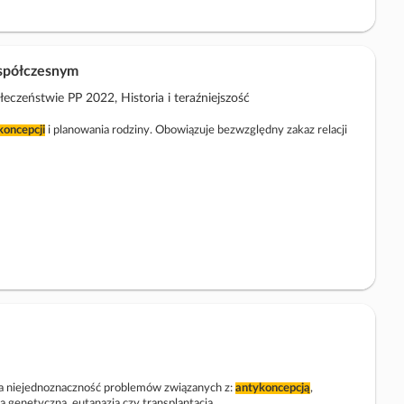
współczesnym
czeństwie PP 2022, Historia i teraźniejszość
koncepcji
i planowania rodziny. Obowiązuje bezwzględny zakaz relacji
na niejednoznaczność problemów związanych z:
antykoncepcją
,
ą genetyczną, eutanazją czy transplantacją.