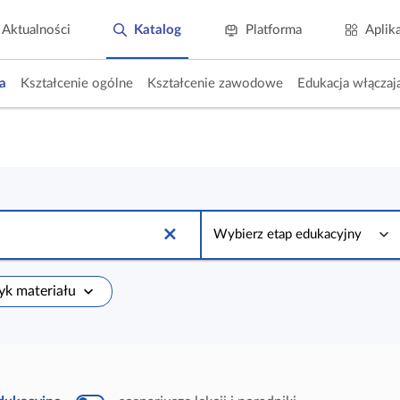
Aktualności
Katalog
Platforma
Aplik
a
Kształcenie ogólne
Kształcenie zawodowe
Edukacja włączaj
W
y
Wybierz etap edukacyjny
b
i
e
r
zyk materiału
z
e
t
a
p
e
d