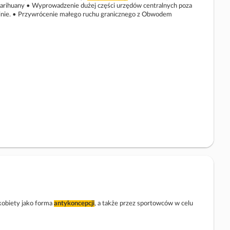
i marihuany • Wyprowadzenie dużej części urzędów centralnych poza
minie. • Przywrócenie małego ruchu granicznego z Obwodem
kobiety jako forma
antykoncepcji
, a także przez sportowców w celu