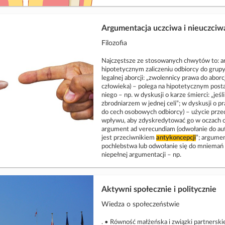
Argumentacja uczciwa i nieuczciw
Filozofia
Najczęstsze ze stosowanych chwytów to: ar
hipotetycznym zaliczeniu odbiorcy do grup
legalnej aborcji: „zwolennicy prawa do abor
człowieka) – polega na hipotetycznym posta
niego – np. w dyskusji o karze śmierci: „jeś
zbrodniarzem w jednej celi”; w dyskusji o p
do cech osobowych odbiorcy) – użycie przec
wpływu, aby zdyskredytować go w oczach od
argument ad verecundiam (odwołanie do auto
jest przeciwnikiem
antykoncepcji
”; argume
pochlebstwa lub odwołanie się do mniemań o
niepełnej argumentacji – np.
Aktywni społecznie i politycznie
Wiedza o społeczeństwie
. • Równość małżeńska i związki partnerski