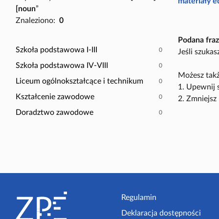
P
materiały 
[noun
”
a
o
Znaleziono:
0
c
k
z
a
Podana fraz
y
ż
Szkoła podstawowa I-III
0
Jeśli szuka
t
t
Szkoła podstawowa IV-VIII
0
n
y
Możesz takż
i
Liceum ogólnokształcące i technikum
0
l
1. Upewnij 
k
k
Kształcenie zawodowe
0
2. Zmniejsz 
ó
o
Doradztwo zawodowe
0
w
s
c
e
n
a
r
S
i
t
Regulamin
u
s
Deklaracja dostępności
o