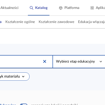
Aktualności
Katalog
Platforma
Aplik
a
Kształcenie ogólne
Kształcenie zawodowe
Edukacja włączaj
W
y
Wybierz etap edukacyjny
b
i
e
r
zyk materiału
z
e
t
a
p
e
d