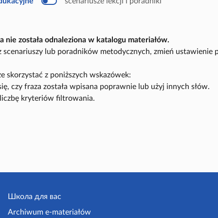
edukacyjne
scenariusze lekcji i poradniki
u
k
a
c
y
a nie została odnaleziona w katalogu materiałów.
j
n
sz scenariuszy lub poradników metodycznych, zmień ustawienie 
y
e skorzystać z poniższych wskazówek:
się, czy fraza została wpisana poprawnie lub użyj innych słów.
liczbę kryteriów filtrowania.
Школа для вас
Archiwum e-materiałów