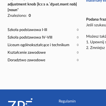
P
materiały 
adjustment knob [kɔːs ə.ˈdʒʌst.mənt nɒb]
a
o
[noun
”
c
k
Znaleziono:
0
z
a
Podana fraz
y
ż
Jeśli szuka
t
t
Szkoła podstawowa I-III
0
n
y
Możesz takż
Szkoła podstawowa IV-VIII
0
i
l
1. Upewnij 
k
Liceum ogólnokształcące i technikum
0
k
2. Zmniejsz 
ó
o
Kształcenie zawodowe
0
w
s
Doradztwo zawodowe
0
c
e
n
a
r
i
S
u
t
Regulamin
s