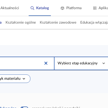
Aktualności
Katalog
Platforma
Aplik
a
Kształcenie ogólne
Kształcenie zawodowe
Edukacja włączaj
W
y
Wybierz etap edukacyjny
b
i
e
r
zyk materiału
z
e
t
a
p
e
d