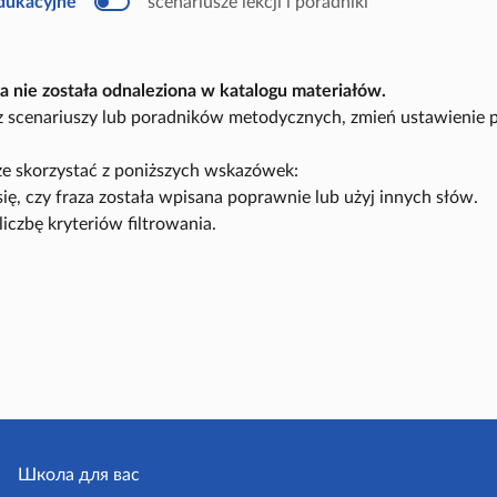
edukacyjne
scenariusze lekcji i poradniki
u
k
a
c
y
a nie została odnaleziona w katalogu materiałów.
j
n
sz scenariuszy lub poradników metodycznych, zmień ustawienie 
y
e skorzystać z poniższych wskazówek:
się, czy fraza została wpisana poprawnie lub użyj innych słów.
liczbę kryteriów filtrowania.
Школа для вас