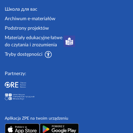
e
j
y
.
Школа для вас
i
g
i
Archiwum e-materiałów
p
o
Podstrony projektów
o
v
Materiały edukacyjne łatwe
r
.
do czytania i zrozumienia
a
p
d
Tryby dostępności
l
n
i
Partnerzy:
k
i
Aplikacja ZPE na twoim urządzeniu