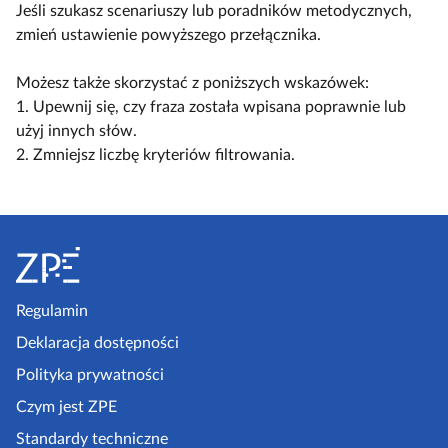
y
ą
ą
Jeśli szukasz scenariuszy lub poradników metodycznych,
a
l
c
c
zmień ustawienie powyższego przełącznika.
c
k
z
z
z
o
w
w
Możesz także skorzystać z poniższych wskazówek:
y
s
i
i
1. Upewnij się, czy fraza została wpisana poprawnie lub
t
c
d
d
użyj innych słów.
n
e
o
o
2. Zmniejsz liczbę kryteriów filtrowania.
i
n
k
k
k
a
n
n
ó
r
S
a
a
w
i
k
l
t
u
o
i
o
s
m
s
p
Regulamin
z
p
t
k
e
Deklaracja dostępności
a
a
l
a
k
Polityka prywatności
e
z
t
Czym jest ZPE
k
o
p
c
Standardy techniczne
w