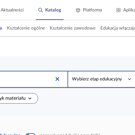
Aktualności
Katalog
Platforma
Aplik
a
Kształcenie ogólne
Kształcenie zawodowe
Edukacja włączaj
W
y
Wybierz etap edukacyjny
b
i
e
r
zyk materiału
z
e
t
a
p
e
d