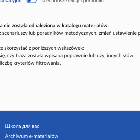
edukacyjne
scenariusze lekcji i poradniki
u
k
a
c
y
a nie została odnaleziona w katalogu materiałów.
j
n
sz scenariuszy lub poradników metodycznych, zmień ustawienie 
y
e skorzystać z poniższych wskazówek:
się, czy fraza została wpisana poprawnie lub użyj innych słów.
liczbę kryteriów filtrowania.
Школа для вас
Archiwum e-materiałów