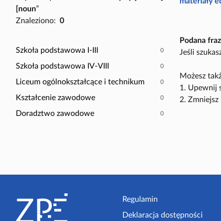
P
materiały 
[noun
”
a
o
Znaleziono:
0
c
k
z
a
Podana fraz
y
ż
Szkoła podstawowa I-III
0
Jeśli szuka
t
t
Szkoła podstawowa IV-VIII
0
n
y
Możesz takż
i
Liceum ogólnokształcące i technikum
0
l
1. Upewnij 
k
k
Kształcenie zawodowe
0
2. Zmniejsz 
ó
o
Doradztwo zawodowe
0
w
s
c
e
n
a
r
S
i
t
Regulamin
u
s
Deklaracja dostępności
o