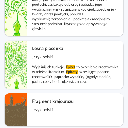
poetycki, zaskakuje odbiorcę i pobudza jego
wyobraźnię,rym - rytmizuje wypowiedź,uosobienie -
tworzy obraz poetycki, pobudza
wyobraźnię,zdrobnienie - podkreśla emocjonalny
stosunek podmiotu lirycznego do opisywanego
zjawiska.
Leśna piosenka
Język polski
Wyjaśnij ich funkcję.
Epitet
to określenie rzeczownika
w tekście literackim.
Epitety
określające podane
rzeczowniki:- paprocie: wysokie,- jagody: słodkie,
pachnące,- ziemia: ojczysta, nasza.
Fragment krajobrazu
Język polski