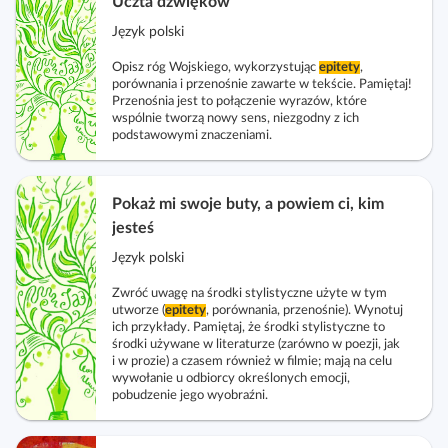
Uczta dźwięków
Język polski
Opisz róg Wojskiego, wykorzystując
epitety
,
porównania i przenośnie zawarte w tekście. Pamiętaj!
Przenośnia jest to połączenie wyrazów, które
wspólnie tworzą nowy sens, niezgodny z ich
podstawowymi znaczeniami.
Pokaż mi swoje buty, a powiem ci, kim
jesteś
Język polski
Zwróć uwagę na środki stylistyczne użyte w tym
utworze (
epitety
, porównania, przenośnie). Wynotuj
ich przykłady. Pamiętaj, że środki stylistyczne to
środki używane w literaturze (zarówno w poezji, jak
i w prozie) a czasem również w filmie; mają na celu
wywołanie u odbiorcy określonych emocji,
pobudzenie jego wyobraźni.