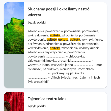
Słuchamy poezji i określamy nastrój
wiersza
Język polski
zdrobnienia, powtórzenia, porównanie, porównanie,
wykrzyknienie,
epitety
, zdrobnienia, porównanie,
powtórzenia,
epitety
,
epitety
,
epitety
, wykrzyknienie,
porównanie, zdrobnienia, powtórzenia, porównanie,
wykrzyknienie,
epitety
, zdrobnienia, wykrzyknienie,
zdrobnienia, wykrzyknienie, powtórzenia,
powtórzenia .......................... – chłopczyka,
dziewczynki, kucyka, urodzinki .......................... –
wszystko jedno, wszystko jedno .......................... – moc
pyszności, na cudnych, nienudnych urodzinkach
.......................... – upaćkamy się jak świnki
.......................... – „Niech żyjecie, niech żyjemy i niech
żyją urodzinki!”
Tajemnica teatru lalek
Język polski