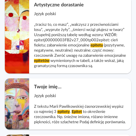
Artystyczne dorastanie
Język polski
„tracisz to, co masz”, „walczysz z przeciwnościami
losu”, „wyprute żyły”, „śmierci wciąż plujesz w twarz”
Uzupełnij poniższą tabelę według wzoru: WZÓR:
epitetj00000003FB2v27_000tp002epitet: cień
fioletu; zabarwienie emocjonalne
epitetu
(pozytywne,
negatywne, neutralne): neutralne; część mowy:
rzeczownik Zwróć uwagę na zabarwienie emocjonalne
epitetów
wymienionych w tabeli, a także wskaż, jaką
gramatyczną formą czasownika są.
Twoje imię…
Język polski
Z tekstu Marii Pawlikowskiej‑Jasnorzewskiej wypisz
co najmniej 3
epitety
.
Epitet
to określenie
rzeczownika. Np. śnieżne imiona, różano‑imienne
piękności, róże szlachetne Podaj definicję porównania.