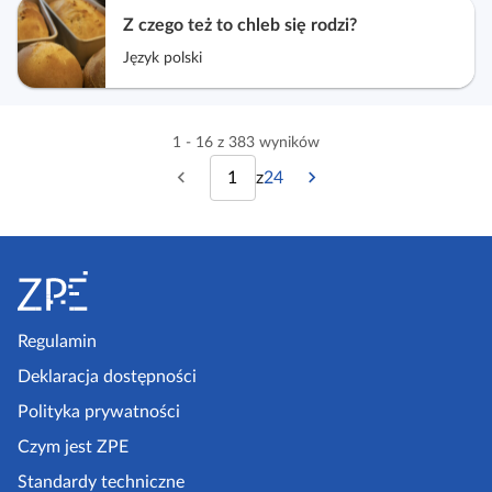
Z czego też to chleb się rodzi?
Język polski
1 - 16 z 383 wyników
z
24
P
N
w
p
o
a
i
s
p
s
S
z
s
t
r
t
t
o
r
z
ę
o
p
Regulamin
e
p
n
ę
k
Deklaracja dostępności
d
n
a
n
a
Polityka prywatności
z
i
s
Czym jest ZPE
p
a
t
Standardy techniczne