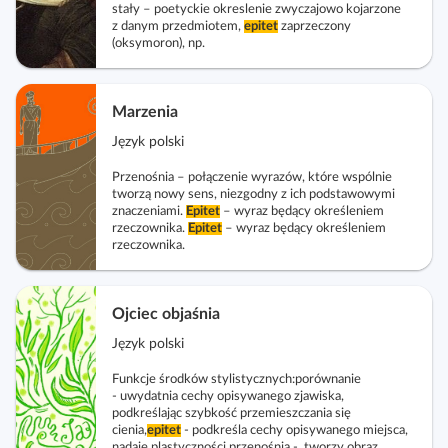
i
stały – poetyckie okreslenie zwyczajowo kojarzone
z danym przedmiotem,
epitet
zaprzeczony
i
(oksymoron), np.
p
o
r
Marzenia
a
Język polski
d
n
Przenośnia – połączenie wyrazów, które wspólnie
tworzą nowy sens, niezgodny z ich podstawowymi
i
znaczeniami.
Epitet
– wyraz będący określeniem
k
rzeczownika.
Epitet
– wyraz będący określeniem
rzeczownika.
i
Ojciec objaśnia
Język polski
Funkcje środków stylistycznych:porównanie
- uwydatnia cechy opisywanego zjawiska,
podkreślając szybkość przemieszczania się
cienia,
epitet
- podkreśla cechy opisywanego miejsca,
nadaje plastyczności,przenośnia - tworzy obraz