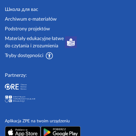
e
s
r
.
Школа для вас
t
o
g
Archiwum e-materiałów
r
n
o
Podstrony projektów
o
a
v
Materiały edukacyjne łatwe
n
.
do czytania i zrozumienia
a
p
Tryby dostępności
l
Partnerzy:
Aplikacja ZPE na twoim urządzeniu