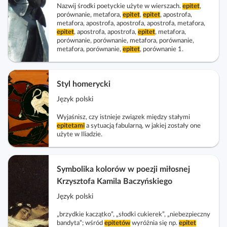
l
c
c
Nazwij środki poetyckie użyte w wierszach.
epitet
,
a
k
porównanie, metafora,
epitet
,
epitet
, apostrofa,
z
z
c
metafora, apostrofa, apostrofa, apostrofa, metafora,
o
w
w
epitet
, apostrofa, apostrofa,
epitet
, metafora,
z
s
porównanie, porównanie, metafora, porównanie,
i
i
y
c
metafora, porównanie,
epitet
, porównanie 1.
d
d
t
e
o
o
n
n
k
k
i
Styl homerycki
a
n
n
k
r
Język polski
a
a
ó
i
k
l
Wyjaśnisz, czy istnieje związek między stałymi
w
u
epitetami
a sytuacją fabularną, w jakiej zostały one
o
i
s
użyte w Iliadzie.
m
s
z
p
t
e
a
a
Symbolika kolorów w poezji miłosnej
l
k
Krzysztofa Kamila Baczyńskiego
e
t
k
Język polski
o
c
w
„brzydkie kaczątko”, „słodki cukierek”, „niebezpieczny
j
bandyta”; wśród
epitetów
wyróżnia się np.
epitet
y