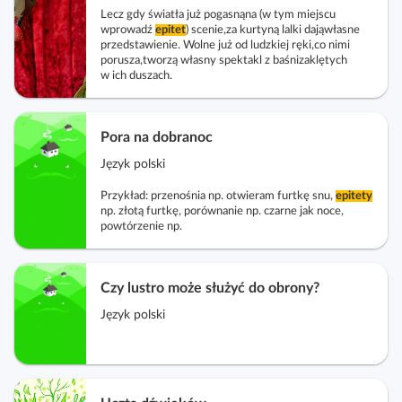
Lecz gdy światła już pogasnąna (w tym miejscu
wprowadź
epitet
) scenie,za kurtyną lalki dająwłasne
przedstawienie. Wolne już od ludzkiej ręki,co nimi
porusza,tworzą własny spektakl z baśnizaklętych
w ich duszach.
Pora na dobranoc
Język polski
Przykład: przenośnia np. otwieram furtkę snu,
epitety
np. złotą furtkę, porównanie np. czarne jak noce,
powtórzenie np.
Czy lustro może służyć do obrony?
Język polski