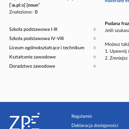
P
materiały 
[ˈaɪ.piːs] [noun
”
a
o
Znaleziono:
0
c
k
z
a
Podana fraz
y
ż
Szkoła podstawowa I-III
0
Jeśli szuka
t
t
Szkoła podstawowa IV-VIII
0
n
y
Możesz takż
i
Liceum ogólnokształcące i technikum
0
l
1. Upewnij 
k
k
Kształcenie zawodowe
0
2. Zmniejsz 
ó
o
Doradztwo zawodowe
0
w
s
c
e
n
a
r
S
i
t
Regulamin
u
s
Deklaracja dostępności
o