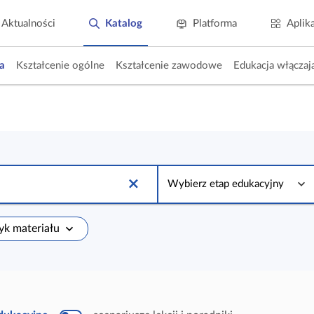
Aktualności
Katalog
Platforma
Aplik
a
Kształcenie ogólne
Kształcenie zawodowe
Edukacja włączaj
W
y
Wybierz etap edukacyjny
b
i
e
r
zyk materiału
z
e
t
a
p
e
d