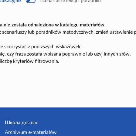
edukacyjne
scenariusze lekcji i poradniki
u
k
a
c
y
a nie została odnaleziona w katalogu materiałów.
j
n
sz scenariuszy lub poradników metodycznych, zmień ustawienie 
y
e skorzystać z poniższych wskazówek:
się, czy fraza została wpisana poprawnie lub użyj innych słów.
liczbę kryteriów filtrowania.
Школа для вас
Archiwum e-materiałów