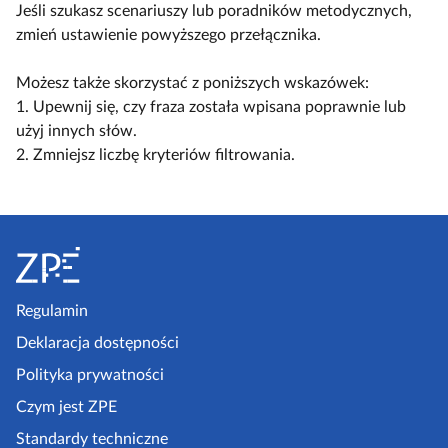
y
ą
ą
Jeśli szukasz scenariuszy lub poradników metodycznych,
a
l
c
c
zmień ustawienie powyższego przełącznika.
c
k
z
z
z
o
w
w
Możesz także skorzystać z poniższych wskazówek:
y
s
i
i
1. Upewnij się, czy fraza została wpisana poprawnie lub
t
c
d
d
użyj innych słów.
n
e
o
o
2. Zmniejsz liczbę kryteriów filtrowania.
i
n
k
k
k
a
n
n
ó
r
S
a
a
w
i
k
l
t
u
o
i
o
s
m
s
p
Regulamin
z
p
t
k
e
Deklaracja dostępności
a
a
l
a
k
Polityka prywatności
e
z
t
Czym jest ZPE
k
o
p
c
Standardy techniczne
w