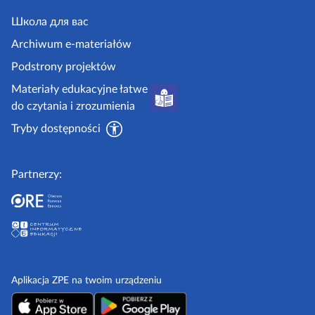
e
j
y
.
Школа для вас
i
g
i
Archiwum e-materiałów
p
o
Podstrony projektów
o
v
Materiały edukacyjne łatwe
r
.
do czytania i zrozumienia
a
p
d
Tryby dostępności
l
n
i
Partnerzy:
k
i
Aplikacja ZPE na twoim urządzeniu