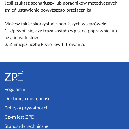
y
ą
ą
Jeśli szukasz scenariuszy lub poradników metodycznych,
a
l
c
c
zmień ustawienie powyższego przełącznika.
c
k
z
z
z
o
w
w
Możesz także skorzystać z poniższych wskazówek:
y
s
i
i
1. Upewnij się, czy fraza została wpisana poprawnie lub
t
c
d
d
użyj innych słów.
n
e
o
o
2. Zmniejsz liczbę kryteriów filtrowania.
i
n
k
k
k
a
n
n
ó
r
S
a
a
w
i
k
l
t
u
o
i
o
s
m
s
p
Regulamin
z
p
t
k
e
Deklaracja dostępności
a
a
l
a
k
Polityka prywatności
e
z
t
Czym jest ZPE
k
o
p
c
Standardy techniczne
w