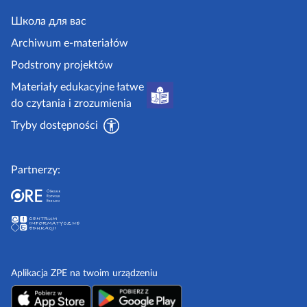
e
j
y
.
Школа для вас
i
g
i
Archiwum e-materiałów
p
o
Podstrony projektów
o
v
Materiały edukacyjne łatwe
r
.
do czytania i zrozumienia
a
p
d
Tryby dostępności
l
n
i
Partnerzy:
k
i
Aplikacja ZPE na twoim urządzeniu