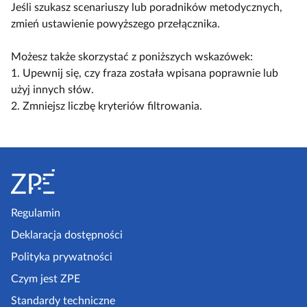
y
ą
ą
Jeśli szukasz scenariuszy lub poradników metodycznych,
a
l
c
c
zmień ustawienie powyższego przełącznika.
c
k
z
z
z
o
w
w
Możesz także skorzystać z poniższych wskazówek:
y
s
i
i
1. Upewnij się, czy fraza została wpisana poprawnie lub
t
c
d
d
użyj innych słów.
n
e
o
o
2. Zmniejsz liczbę kryteriów filtrowania.
i
n
k
k
k
a
n
n
ó
r
S
a
a
w
i
k
l
t
u
o
i
o
s
m
s
p
Regulamin
z
p
t
k
e
Deklaracja dostępności
a
a
l
a
k
Polityka prywatności
e
z
t
Czym jest ZPE
k
o
p
c
Standardy techniczne
w