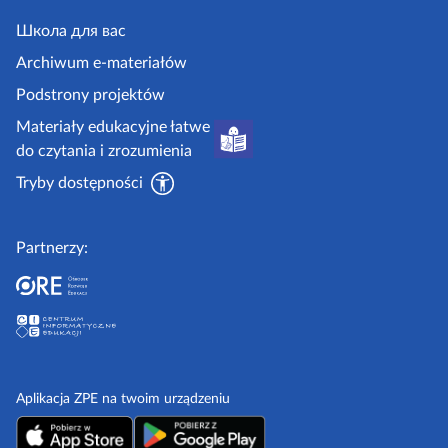
e
j
y
.
Школа для вас
i
g
i
Archiwum e-materiałów
p
o
Podstrony projektów
o
v
Materiały edukacyjne łatwe
r
.
do czytania i zrozumienia
a
p
d
Tryby dostępności
l
n
i
Partnerzy:
k
i
Aplikacja ZPE na twoim urządzeniu