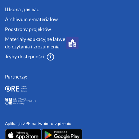
e
j
y
.
Школа для вас
i
g
i
Archiwum e-materiałów
p
o
Podstrony projektów
o
v
Materiały edukacyjne łatwe
r
.
do czytania i zrozumienia
a
p
d
Tryby dostępności
l
n
i
Partnerzy:
k
i
Aplikacja ZPE na twoim urządzeniu