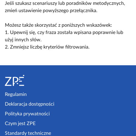
y
ą
ą
Jeśli szukasz scenariuszy lub poradników metodycznych,
a
l
c
c
zmień ustawienie powyższego przełącznika.
c
k
z
z
z
o
w
w
Możesz także skorzystać z poniższych wskazówek:
y
s
i
i
1. Upewnij się, czy fraza została wpisana poprawnie lub
t
c
d
d
użyj innych słów.
n
e
o
o
2. Zmniejsz liczbę kryteriów filtrowania.
i
n
k
k
k
a
n
n
ó
r
S
a
a
w
i
k
l
t
u
o
i
o
s
m
s
p
Regulamin
z
p
t
k
e
Deklaracja dostępności
a
a
l
a
k
Polityka prywatności
e
z
t
Czym jest ZPE
k
o
p
c
Standardy techniczne
w