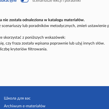
edukacyjne
scenariusze lekcji i poradniki
u
k
a
c
y
a nie została odnaleziona w katalogu materiałów.
j
n
sz scenariuszy lub poradników metodycznych, zmień ustawienie 
y
e skorzystać z poniższych wskazówek:
się, czy fraza została wpisana poprawnie lub użyj innych słów.
liczbę kryteriów filtrowania.
Школа для вас
Archiwum e-materiałów