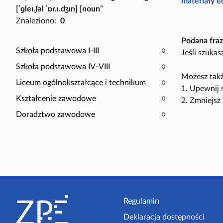
P
materiały 
[ˈɡleɪ.ʃəl ˈɒr.ɪ.dʒɪn] [noun
”
a
o
Znaleziono:
0
c
k
z
a
Podana fraz
y
ż
Szkoła podstawowa I-III
0
Jeśli szuka
t
t
Szkoła podstawowa IV-VIII
0
n
y
Możesz takż
i
Liceum ogólnokształcące i technikum
0
l
1. Upewnij 
k
k
Kształcenie zawodowe
0
2. Zmniejsz 
ó
o
Doradztwo zawodowe
0
w
s
c
e
n
a
r
S
i
t
Regulamin
u
s
Deklaracja dostępności
o