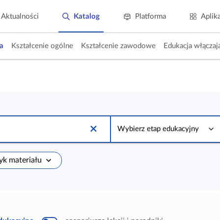
Aktualności
Katalog
Platforma
Aplik
a
Kształcenie ogólne
Kształcenie zawodowe
Edukacja włączaj
W
y
Wybierz etap edukacyjny
b
i
e
r
zyk materiału
z
e
t
a
p
e
d