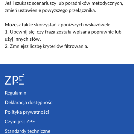
y
ą
ą
Jeśli szukasz scenariuszy lub poradników metodycznych,
a
l
c
c
zmień ustawienie powyższego przełącznika.
c
k
z
z
z
o
w
w
Możesz także skorzystać z poniższych wskazówek:
y
s
i
i
1. Upewnij się, czy fraza została wpisana poprawnie lub
t
c
d
d
użyj innych słów.
n
e
o
o
2. Zmniejsz liczbę kryteriów filtrowania.
i
n
k
k
k
a
n
n
ó
r
S
a
a
w
i
k
l
t
u
o
i
o
s
m
s
p
Regulamin
z
p
t
k
e
Deklaracja dostępności
a
a
l
a
k
Polityka prywatności
e
z
t
Czym jest ZPE
k
o
p
c
Standardy techniczne
w