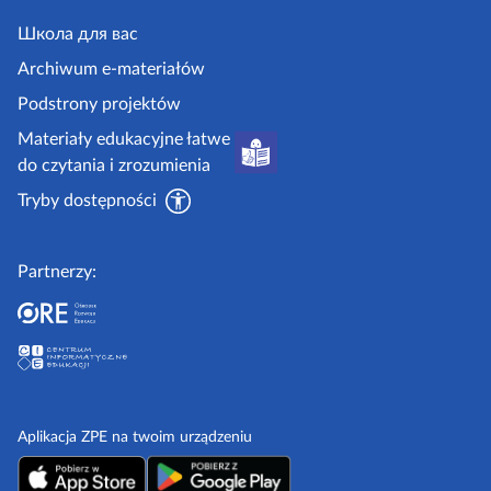
e
j
y
.
Школа для вас
i
g
i
Archiwum e-materiałów
p
o
Podstrony projektów
o
v
Materiały edukacyjne łatwe
r
.
do czytania i zrozumienia
a
p
d
Tryby dostępności
l
n
i
Partnerzy:
k
i
Aplikacja ZPE na twoim urządzeniu