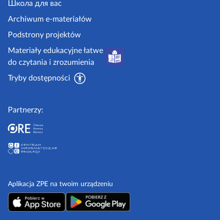
.
Школа для вас
i
g
i
Archiwum e-materiałów
p
o
Podstrony projektów
o
v
Materiały edukacyjne łatwe
r
.
do czytania i zrozumienia
a
p
d
Tryby dostępności
l
n
i
Partnerzy:
k
i
Aplikacja ZPE na twoim urządzeniu