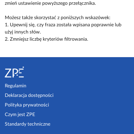
l
c
c
zmień ustawienie powyższego przełącznika.
a
k
z
z
c
o
w
w
Możesz także skorzystać z poniższych wskazówek:
z
s
i
i
1. Upewnij się, czy fraza została wpisana poprawnie lub
y
c
d
d
użyj innych słów.
t
e
o
o
2. Zmniejsz liczbę kryteriów filtrowania.
n
n
k
k
i
a
n
n
k
r
S
a
a
ó
i
k
l
t
w
u
o
i
o
s
m
s
p
Regulamin
z
p
t
k
e
Deklaracja dostępności
a
a
l
a
k
Polityka prywatności
e
z
t
Czym jest ZPE
k
o
p
c
Standardy techniczne
w
e
j
y