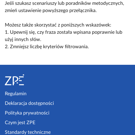
y
ą
ą
Jeśli szukasz scenariuszy lub poradników metodycznych,
a
l
c
c
zmień ustawienie powyższego przełącznika.
c
k
z
z
z
o
w
w
Możesz także skorzystać z poniższych wskazówek:
y
s
i
i
1. Upewnij się, czy fraza została wpisana poprawnie lub
t
c
d
d
użyj innych słów.
n
e
o
o
2. Zmniejsz liczbę kryteriów filtrowania.
i
n
k
k
k
a
n
n
ó
r
S
a
a
w
i
k
l
t
u
o
i
o
s
m
s
p
Regulamin
z
p
t
k
e
Deklaracja dostępności
a
a
l
a
k
Polityka prywatności
e
z
t
Czym jest ZPE
k
o
p
c
Standardy techniczne
w