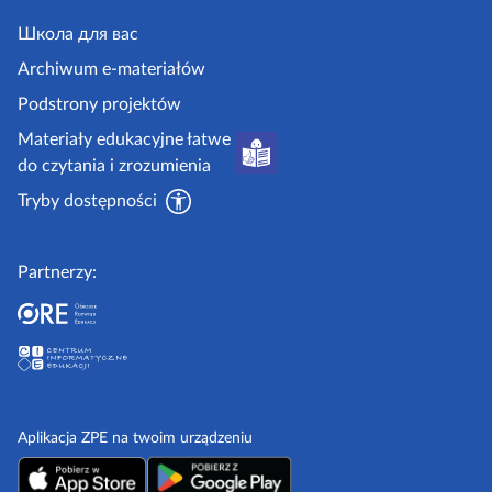
e
j
y
.
Школа для вас
i
g
i
Archiwum e-materiałów
p
o
Podstrony projektów
o
v
Materiały edukacyjne łatwe
r
.
do czytania i zrozumienia
a
p
d
Tryby dostępności
l
n
i
Partnerzy:
k
i
Aplikacja ZPE na twoim urządzeniu