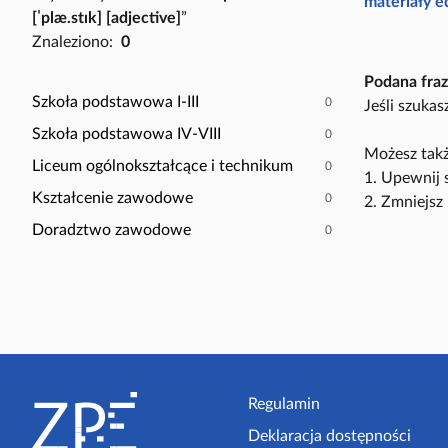
P
materiały 
[ˈplæ.stɪk] [adjective]
”
a
o
Znaleziono:
0
c
k
z
a
Podana fraz
y
ż
Szkoła podstawowa I-III
0
Jeśli szuka
t
t
Szkoła podstawowa IV-VIII
0
n
y
Możesz takż
i
Liceum ogólnokształcące i technikum
0
l
1. Upewnij 
k
k
Kształcenie zawodowe
0
2. Zmniejsz 
ó
o
Doradztwo zawodowe
0
w
s
c
e
n
a
r
S
i
t
Regulamin
u
s
Deklaracja dostępności
o