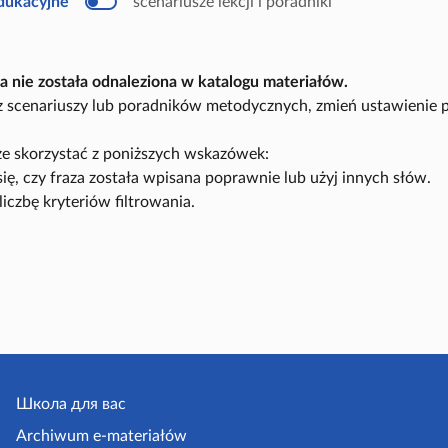
edukacyjne
scenariusze lekcji i poradniki
u
k
a
c
y
a nie została odnaleziona w katalogu materiałów.
j
n
sz scenariuszy lub poradników metodycznych, zmień ustawienie 
y
e skorzystać z poniższych wskazówek:
się, czy fraza została wpisana poprawnie lub użyj innych słów.
liczbę kryteriów filtrowania.
Школа для вас
Archiwum e-materiałów