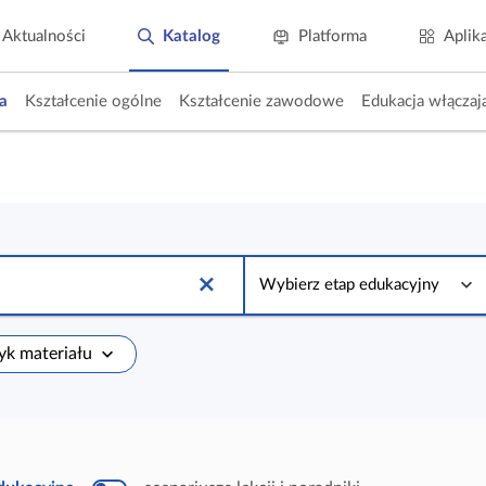
Aktualności
Katalog
Platforma
Aplik
a
Kształcenie ogólne
Kształcenie zawodowe
Edukacja włączaj
W
y
Wybierz etap edukacyjny
b
i
e
r
zyk materiału
z
e
t
a
p
e
d