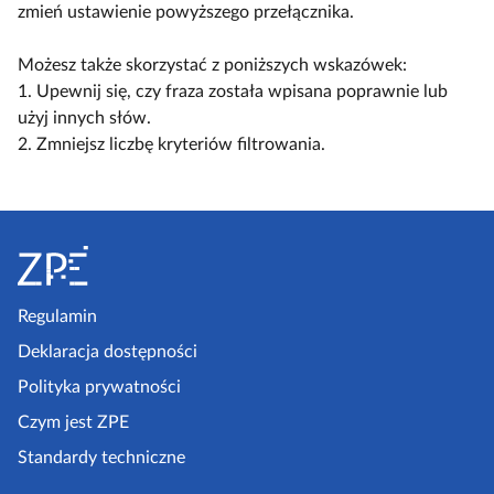
l
c
c
zmień ustawienie powyższego przełącznika.
a
k
z
z
c
o
w
w
Możesz także skorzystać z poniższych wskazówek:
z
s
i
i
1. Upewnij się, czy fraza została wpisana poprawnie lub
y
c
d
d
użyj innych słów.
t
e
o
o
2. Zmniejsz liczbę kryteriów filtrowania.
n
n
k
k
i
a
n
n
k
r
S
a
a
ó
i
k
l
t
w
u
o
i
o
s
m
s
p
Regulamin
z
p
t
k
e
Deklaracja dostępności
a
a
l
a
k
Polityka prywatności
e
z
t
Czym jest ZPE
k
o
p
c
Standardy techniczne
w
e
j
y