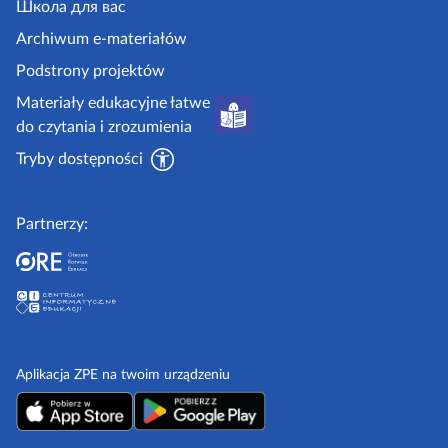
.
Школа для вас
i
g
i
Archiwum e-materiałów
p
o
Podstrony projektów
o
v
Materiały edukacyjne łatwe
r
.
do czytania i zrozumienia
a
p
d
Tryby dostępności
l
n
i
Partnerzy:
k
i
Aplikacja ZPE na twoim urządzeniu