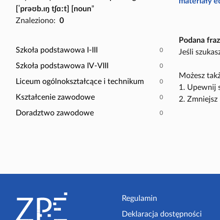
P
materiały 
[ˈprəʊb.ɪŋ tʃɑːt] [noun
”
a
o
Znaleziono:
0
c
k
z
a
Podana fraz
y
ż
Szkoła podstawowa I-III
0
Jeśli szuka
t
t
Szkoła podstawowa IV-VIII
0
n
y
Możesz takż
i
Liceum ogólnokształcące i technikum
0
l
1. Upewnij 
k
k
Kształcenie zawodowe
0
2. Zmniejsz 
ó
o
Doradztwo zawodowe
0
w
s
c
e
n
a
r
S
i
t
Regulamin
u
s
Deklaracja dostępności
o