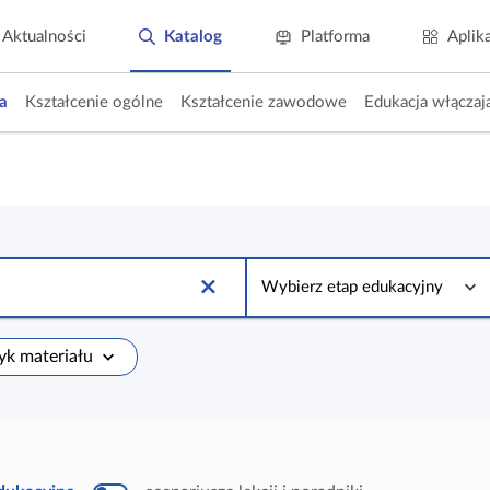
Aktualności
Katalog
Platforma
Aplik
a
Kształcenie ogólne
Kształcenie zawodowe
Edukacja włączaj
W
y
Wybierz etap edukacyjny
b
i
e
r
zyk materiału
z
e
t
a
p
e
d