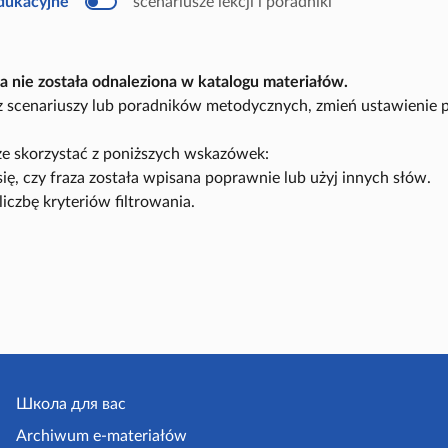
edukacyjne
scenariusze lekcji i poradniki
u
k
a
c
y
a nie została odnaleziona w katalogu materiałów.
j
n
sz scenariuszy lub poradników metodycznych, zmień ustawienie 
y
e skorzystać z poniższych wskazówek:
się, czy fraza została wpisana poprawnie lub użyj innych słów.
liczbę kryteriów filtrowania.
Школа для вас
Archiwum e-materiałów