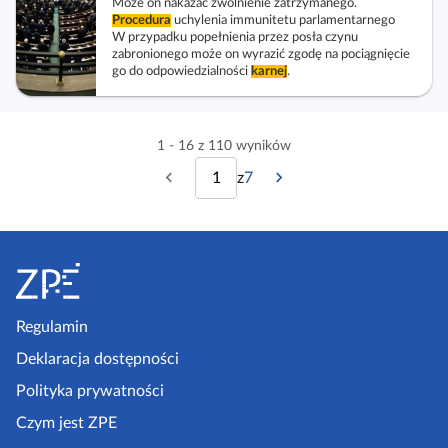
Może on nakazać zwolnienie zatrzymanego.
Procedura
uchylenia immunitetu parlamentarnego
W przypadku popełnienia przez posła czynu
zabronionego może on wyrazić zgodę na pociągnięcie
go do odpowiedzialności
karnej
.
1 - 16 z 110 wyników
z
7
P
N
w
p
o
a
i
s
p
s
S
z
s
t
r
t
t
o
r
z
ę
o
p
Regulamin
e
p
n
ę
k
Deklaracja dostępności
d
n
a
n
a
Polityka prywatności
z
i
s
Czym jest ZPE
p