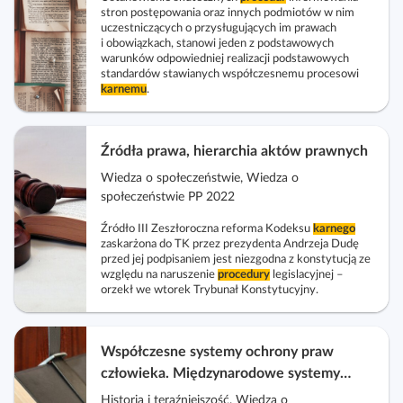
stron postępowania oraz innych podmiotów w nim
uczestniczących o przysługujących im prawach
i obowiązkach, stanowi jeden z podstawowych
warunków odpowiedniej realizacji podstawowych
standardów stawianych współczesnemu procesowi
karnemu
.
Źródła prawa, hierarchia aktów prawnych
Wiedza o społeczeństwie, Wiedza o
społeczeństwie PP 2022
Źródło III Zeszłoroczna reforma Kodeksu
karnego
zaskarżona do TK przez prezydenta Andrzeja Dudę
przed jej podpisaniem jest niezgodna z konstytucją ze
względu na naruszenie
procedury
legislacyjnej –
orzekł we wtorek Trybunał Konstytucyjny.
Współczesne systemy ochrony praw
człowieka. Międzynarodowe systemy
ochrony praw człowieka
Historia i teraźniejszość, Wiedza o