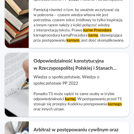
l
c
c
a
k
z
z
Pamiętaj również o tym, by uważnie wczytywać się
c
o
w polecenia – czasem wiedza własna nie jest
w
w
z
potrzebna, czasem tekst źródłowy to tylko inspiracja,
s
i
i
a innym razem należy z kolei połączyć wiedzę
y
c
z interpretacją tekstu. Prawo
karne
Procedura
d
d
t
karnaprocedura karnaProcedura
karna
, obowiązująca
e
o
o
przy postępowaniu
karnym
, jest dość skomplikowana.
n
n
k
k
i
a
n
n
k
r
a
a
Odpowiedzialność konstytucyjna
ó
i
k
l
w Rzeczypospolitej Polskiej i Stanach
w
u
o
i
Zjednoczonych Ameryki
Wiedza o społeczeństwie, Wiedza o
s
m
s
społeczeństwie PP 2022
z
p
t
e
Ponadto TS może sądzić te same osoby w trybie
a
a
odpowiedzialności
karnej
. W postępowaniu przed TS
l
k
stosuje się przepisy Kodeksu postępowania
karnego
e
oraz innych ustaw.
t
k
o
c
w
Arbitraż w postępowaniu cywilnym oraz
j
y