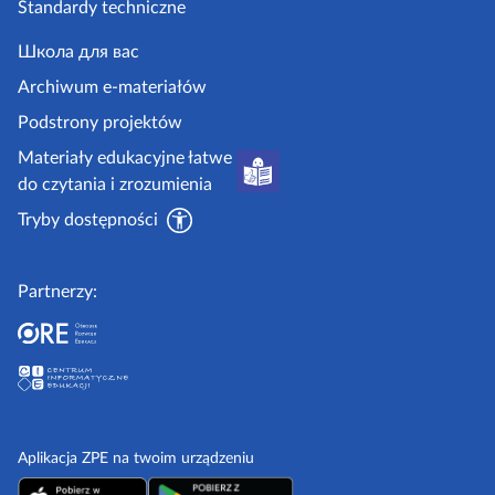
a
t
Standardy techniczne
e
s
r
.
Школа для вас
t
o
g
Archiwum e-materiałów
r
n
o
Podstrony projektów
o
a
v
Materiały edukacyjne łatwe
n
.
do czytania i zrozumienia
a
p
Tryby dostępności
l
Partnerzy:
Aplikacja ZPE na twoim urządzeniu