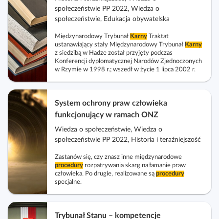
społeczeństwie PP 2022, Wiedza o
społeczeństwie, Edukacja obywatelska
Międzynarodowy Trybunał
Karny
Traktat
ustanawiający stały Międzynarodowy Trybunał
Karny
z siedzibą w Hadze został przyjęty podczas
Konferencji dyplomatycznej Narodów Zjednoczonych
w Rzymie w 1998 r.; wszedł w życie 1 lipca 2002 r.
System ochrony praw człowieka
funkcjonujący w ramach ONZ
Wiedza o społeczeństwie, Wiedza o
społeczeństwie PP 2022, Historia i teraźniejszość
Zastanów się, czy znasz inne międzynarodowe
procedury
rozpatrywania skarg na łamanie praw
człowieka. Po drugie, realizowane są
procedury
specjalne.
Trybunał Stanu – kompetencje