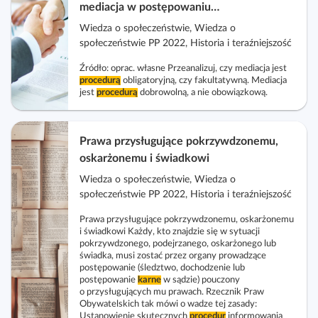
mediacja w postępowaniu
i
administracyjnym, cywilnym i karnym
i
Wiedza o społeczeństwie, Wiedza o
p
społeczeństwie PP 2022, Historia i teraźniejszość
o
Źródło: oprac. własne Przeanalizuj, czy mediacja jest
r
procedurą
obligatoryjną, czy fakultatywną. Mediacja
a
jest
procedurą
dobrowolną, a nie obowiązkową.
d
n
Prawa przysługujące pokrzywdzonemu,
i
oskarżonemu i świadkowi
k
i
Wiedza o społeczeństwie, Wiedza o
społeczeństwie PP 2022, Historia i teraźniejszość
Prawa przysługujące pokrzywdzonemu, oskarżonemu
i świadkowi Każdy, kto znajdzie się w sytuacji
pokrzywdzonego, podejrzanego, oskarżonego lub
świadka, musi zostać przez organy prowadzące
postępowanie (śledztwo, dochodzenie lub
postępowanie
karne
w sądzie) pouczony
o przysługujących mu prawach. Rzecznik Praw
Obywatelskich tak mówi o wadze tej zasady:
Ustanowienie skutecznych
procedur
informowania