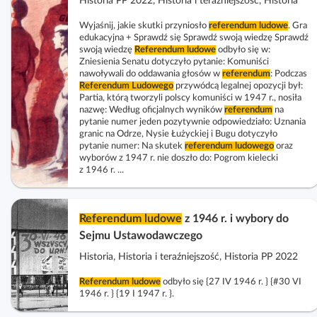
Historia PP 2022, Historia i teraźniejszość, Historia
l
c
c
a
k
z
z
Wyjaśnij, jakie skutki przyniosło
referendum
ludowe
. Gra
c
o
edukacyjna + Sprawdź się Sprawdź swoją wiedzę Sprawdź
w
w
z
swoją wiedzę
Referendum
ludowe
odbyło się w:
s
i
i
Zniesienia Senatu dotyczyło pytanie: Komuniści
y
c
nawoływali do oddawania głosów w
referendum
d
: Podczas
d
t
e
Referendum
Ludowego
przywódcą legalnej opozycji był:
o
o
n
Partia, którą tworzyli polscy komuniści w 1947 r., nosiła
n
k
k
nazwę: Według oficjalnych wyników
referendum
na
i
a
pytanie numer jeden pozytywnie odpowiedziało: Uznania
n
n
k
granic na Odrze, Nysie Łużyckiej i Bugu dotyczyło
r
a
a
pytanie numer: Na skutek
referendum
ludowego
oraz
ó
i
wyborów z 1947 r. nie doszło do: Pogrom kielecki
k
l
w
z 1946 r. ...
u
o
i
s
m
s
z
p
t
Referendum
ludowe
z 1946 r. i wybory do
e
a
a
Sejmu Ustawodawczego
l
k
e
Historia, Historia i teraźniejszość, Historia PP 2022
t
k
o
Referendum
ludowe
odbyło się {27 IV 1946 r. } {#30 VI
c
1946 r. } {19 I 1947 r. }.
w
j
y