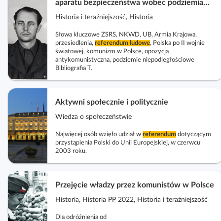
aparatu bezpieczeństwa wobec podziemia
niepodległościowego oraz opozycji
Historia i teraźniejszość, Historia
Słowa kluczowe ZSRS, NKWD, UB, Armia Krajowa,
przesiedlenia,
referendum
ludowe
, Polska po II wojnie
światowej, komunizm w Polsce, opozycja
antykomunistyczna, podziemie niepodległościowe
Bibliografia T.
Aktywni społecznie i politycznie
Wiedza o społeczeństwie
Najwięcej osób wzięło udział w
referendum
dotyczącym
przystąpienia Polski do Unii Europejskiej, w czerwcu
2003 roku.
Przejęcie władzy przez komunistów w Polsce
Historia, Historia PP 2022, Historia i teraźniejszość
Dla odróżnienia od