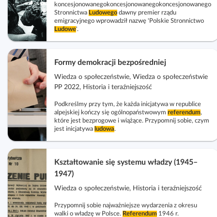
koncesjonowanegokoncesjonowanegokoncesjonowanego
Stronnictwa
Ludowego
dawny premier rządu
emigracyjnego wprowadził nazwę 'Polskie Stronnictwo
Ludowe
'.
Formy demokracji bezpośredniej
Wiedza o społeczeństwie, Wiedza o społeczeństwie
PP 2022, Historia i teraźniejszość
Podkreślmy przy tym, że każda inicjatywa w republice
alpejskiej kończy się ogólnopaństwowym
referendum
,
które jest bezprogowe i wiążące. Przypomnij sobie, czym
jest inicjatywa
ludowa
.
Kształtowanie się systemu władzy (1945–
1947)
Wiedza o społeczeństwie, Historia i teraźniejszość
Przypomnij sobie najważniejsze wydarzenia z okresu
walki o władzę w Polsce.
Referendum
1946 r.