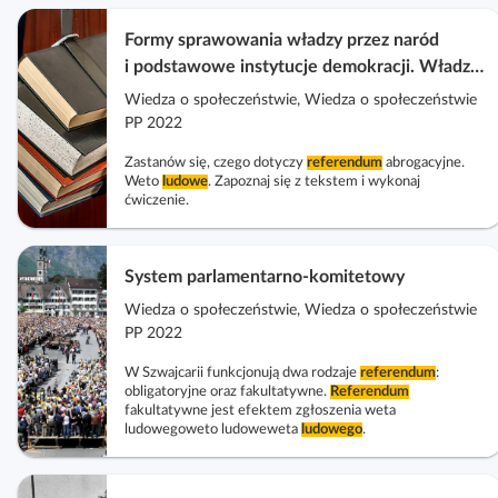
i
i
Formy sprawowania władzy przez naród
p
i podstawowe instytucje demokracji. Władza
o
ustawodawcza
Wiedza o społeczeństwie, Wiedza o społeczeństwie
r
PP 2022
a
Zastanów się, czego dotyczy
referendum
abrogacyjne.
d
Weto
ludowe
. Zapoznaj się z tekstem i wykonaj
n
ćwiczenie.
i
k
System parlamentarno‑komitetowy
i
Wiedza o społeczeństwie, Wiedza o społeczeństwie
PP 2022
W Szwajcarii funkcjonują dwa rodzaje
referendum
:
obligatoryjne oraz fakultatywne.
Referendum
fakultatywne jest efektem zgłoszenia weta
ludowegoweto ludoweweta
ludowego
.