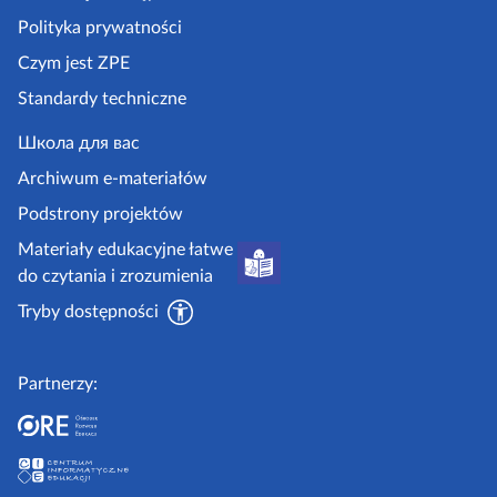
a
n
a
Polityka prywatności
z
i
s
Czym jest ZPE
p
a
t
Standardy techniczne
e
s
r
.
Школа для вас
t
o
g
Archiwum e-materiałów
r
n
o
Podstrony projektów
o
a
v
Materiały edukacyjne łatwe
n
.
do czytania i zrozumienia
a
p
Tryby dostępności
l
Partnerzy: