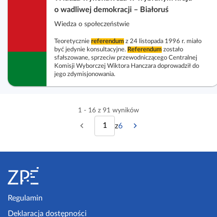
o wadliwej demokracji – Białoruś
Wiedza o społeczeństwie
Teoretycznie
referendum
z 24 listopada 1996 r. miało
być jedynie konsultacyjne.
Referendum
zostało
sfałszowane, sprzeciw przewodniczącego Centralnej
Komisji Wyborczej Wiktora Hanczara doprowadził do
jego zdymisjonowania.
1 - 16 z 91 wyników
z
6
P
N
w
p
o
a
i
s
p
s
S
z
s
t
r
t
t
o
r
z
ę
o
p
Regulamin
e
p
n
ę
k
Deklaracja dostępności
d
n