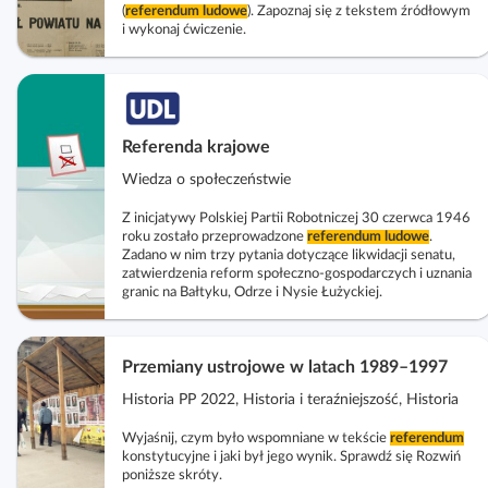
(
referendum
ludowe
). Zapoznaj się z tekstem źródłowym
i wykonaj ćwiczenie.
Referenda krajowe
Wiedza o społeczeństwie
Z inicjatywy Polskiej Partii Robotniczej 30 czerwca 1946
roku zostało przeprowadzone
referendum
ludowe
.
Zadano w nim trzy pytania dotyczące likwidacji senatu,
zatwierdzenia reform społeczno‑gospodarczych i uznania
granic na Bałtyku, Odrze i Nysie Łużyckiej.
Przemiany ustrojowe w latach 1989–1997
Historia PP 2022, Historia i teraźniejszość, Historia
Wyjaśnij, czym było wspomniane w tekście
referendum
konstytucyjne i jaki był jego wynik. Sprawdź się Rozwiń
poniższe skróty.