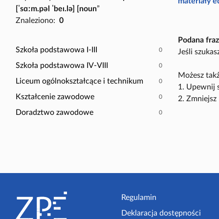
P
materiały 
[ˈsɑːm.pəl ˈbeɪ.lə] [noun
”
a
o
Znaleziono:
0
c
k
z
a
Podana fraz
y
ż
Szkoła podstawowa I-III
0
Jeśli szuka
t
t
Szkoła podstawowa IV-VIII
0
n
y
Możesz takż
i
Liceum ogólnokształcące i technikum
0
l
1. Upewnij 
k
k
Kształcenie zawodowe
0
2. Zmniejsz 
ó
o
Doradztwo zawodowe
0
w
s
c
e
n
a
r
S
i
t
Regulamin
u
s
Deklaracja dostępności
o