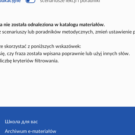
edukacyjne
scenariusze lekcji i poradniki
u
k
a
c
y
a nie została odnaleziona w katalogu materiałów.
j
n
sz scenariuszy lub poradników metodycznych, zmień ustawienie 
y
e skorzystać z poniższych wskazówek:
się, czy fraza została wpisana poprawnie lub użyj innych słów.
liczbę kryteriów filtrowania.
Школа для вас
Archiwum e-materiałów