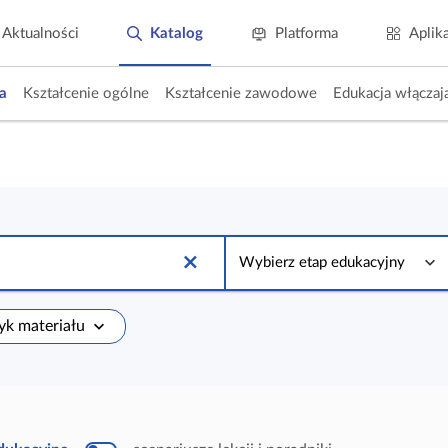
Aktualności
Katalog
Platforma
Aplik
a
Kształcenie ogólne
Kształcenie zawodowe
Edukacja włączaj
W
y
Wybierz etap edukacyjny
b
i
e
r
zyk materiału
z
e
t
a
p
e
d