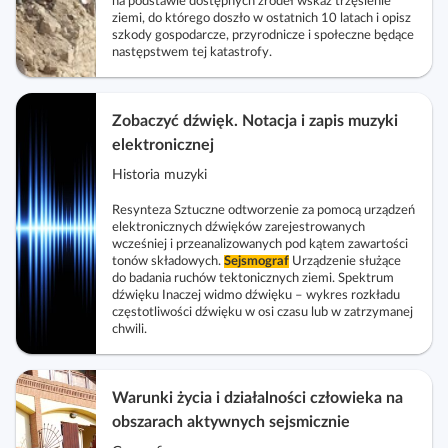
na podstawie dostępnych źródeł wskaż trzęsienie
i
ziemi, do którego doszło w ostatnich 10 latach i opisz
i
szkody gospodarcze, przyrodnicze i społeczne będące
następstwem tej katastrofy.
p
o
r
Zobaczyć dźwięk. Notacja i zapis muzyki
a
elektronicznej
d
Historia muzyki
n
i
Resynteza Sztuczne odtworzenie za pomocą urządzeń
k
elektronicznych dźwięków zarejestrowanych
wcześniej i przeanalizowanych pod kątem zawartości
i
tonów składowych.
Sejsmograf
Urządzenie służące
do badania ruchów tektonicznych ziemi. Spektrum
dźwięku Inaczej widmo dźwięku – wykres rozkładu
częstotliwości dźwięku w osi czasu lub w zatrzymanej
chwili.
Warunki życia i działalności człowieka na
obszarach aktywnych sejsmicznie