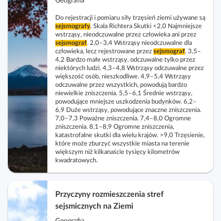
Geografia
Do rejestracji i pomiaru siły trzęsień ziemi używane są
sejsmografy
. Skala Richtera Skutki <2,0 Najmniejsze
wstrząsy, nieodczuwalne przez człowieka ani przez
sejsmograf
. 2,0–3,4 Wstrząsy nieodczuwalne dla
człowieka, lecz rejestrowane przez
sejsmograf
. 3,5–
4,2 Bardzo małe wstrząsy, odczuwalne tylko przez
niektórych ludzi. 4,3–4,8 Wstrząsy odczuwalne przez
większość osób, nieszkodliwe. 4,9–5,4 Wstrząsy
odczuwalne przez wszystkich, powodują bardzo
niewielkie zniszczenia. 5,5–6,1 Średnie wstrząsy,
powodujące mniejsze uszkodzenia budynków. 6,2–
6,9 Duże wstrząsy, powodujące znaczne zniszczenia.
7,0–7,3 Poważne zniszczenia. 7,4–8,0 Ogromne
zniszczenia. 8,1–8,9 Ogromne zniszczenia,
katastrofalne skutki dla wielu krajów. >9,0 Trzęsienie,
które może zburzyć wszystkie miasta na terenie
większym niż kilkanaście tysięcy kilometrów
kwadratowych.
Przyczyny rozmieszczenia stref
sejsmicznych na Ziemi