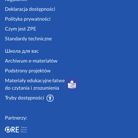
e
p
ę
k
Deklaracja dostępności
d
n
a
n
a
Polityka prywatności
z
i
s
Czym jest ZPE
p
a
t
Standardy techniczne
e
s
r
.
Школа для вас
t
o
g
Archiwum e-materiałów
r
n
o
Podstrony projektów
o
a
v
Materiały edukacyjne łatwe
n
.
do czytania i zrozumienia
a
p
Tryby dostępności
l
Partnerzy: