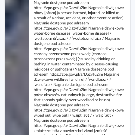
Nagranie dostępne pod adresem
https://zpe.gov.pl/a/Dazvfu2im Nagranie dźwiękowe
ofiary [ofiara] (a person harmed, injured, or killed as
a result of a crime, accident, or other event or action)
Nagranie dostępne pod adresem
https://zpe.gov.pl/a/Dazvfu2im Nagranie dźwiękowe
water‑borne diseases [water‑borne disease] /
ˈwɔːtəbɔːn dɪˈziːzɪz / / ˈwɔːtəbɔːn dɪˈziːz / Nagranie
dostępne pod adresem
https://zpe.gov.pl/a/Dazvfu2im Nagranie dźwiękowe
choroby przenoszone przez wodę [choroba
przenoszona przez wodę] (caused by drinking or
bathing in water contaminated by disease‑causing
microbes or pathogens) Nagranie dostępne pod
adresem https://zpe.gov.pl/a/Dazvfu2im Nagranie
dźwiękowe wildfires [wildfire] / ˈwaɪldfaɪəz / /
ˈwaɪldfaɪə / Nagranie dostępne pod adresem
https://zpe.gov.pl/a/Dazvfu2im Nagranie dźwiękowe
pożar obszarów naturalnych (a large, destructive fire
that spreads quickly over woodland or brush)
Nagranie dostępne pod adresem
https://zpe.gov.pl/a/Dazvfu2im Nagranie dźwiękowe
wiped out [wipe out] / waɪpt ˈaʊt / / waɪp ˈaʊt /
Nagranie dostępne pod adresem
https://zpe.gov.pl/a/Dazvfu2im Nagranie dźwiękowe
zmiótł/zmiotła z powierzchni ziemi [zmieść