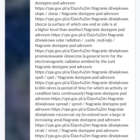
dostępne pod adresem
https://zpe.gov.pl/a/Dazvfu2im Nagranie dźwiękowe
slope / sləʊp / Nagranie dostępne pod adresem
https://zpe.gov.pl/a/Dazvfu2im Nagranie dźwiękowe
zbocze (a surface of which one end or side is at
a higher level than another) Nagranie dostępne pod
adresem https://zpe.gov.pl/a/Dazvfu2im Nagranie
dźwiękowe solar radiation / ˌsəʊlə ˌreɪdɪˈeɪʃn̩ /
Nagranie dostępne pod adresem
https://zpe.gov.pl/a/Dazvfu2im Nagranie dźwiękowe
promieniowanie słoneczne (a general term for the
electromagnetic radiation emitted by the sun)
Nagranie dostępne pod adresem
https://zpe.gov.pl/a/Dazvfu2im Nagranie dźwiękowe
spell / spel / Nagranie dostępne pod adresem
https://zpe.gov.pl/a/Dazvfu2im Nagranie dźwiękowe
krótki okres (a period of time for which an activity or
condition lasts continuously) Nagranie dostępne pod
adresem https://zpe.gov.pl/a/Dazvfu2im Nagranie
dźwiękowe spread / spred / Nagranie dostępne pod
adresem https://zpe.gov.pl/a/Dazvfu2im Nagranie
dźwiękowe rozszerzać się (to extend over a large or
increasing area) Nagranie dostępne pod adresem
https://zpe.gov.pl/a/Dazvfu2im Nagranie dźwiękowe
strait / streɪt / Nagranie dostępne pod adresem
https://zpe.gov.pl/a/Dazvfu2im Nagranie dźwiękowe