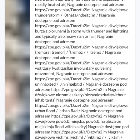
rapidly heated air) Nagranie dostępne pod adresem
https://zpe.gov.pl/a/Dazvfu2im Nagranie dźwiękowe
thunderstorm / ˈθthetaʌndəstɔːm / Nagranie
dostępne pod adresem
https://zpe.gov.pl/a/Dazvfu2im Nagranie dźwiękowe
burza z piorunami (a storm with thunder and lightning
and typically also heavy rain or hail) Nagranie
dostępne pod adresem
https://zpe.gov.pl/a/Dazvfu2im Nagranie dźwiękowe
tremors [tremor] / ˈtreməz / / ˈtremə / Nagranie
dostępne pod adresem
https://zpe.gov.pl/a/Dazvfu2im Nagranie dźwiękowe
wstrząsy [wstrząs](an involuntary quivering
movement) Nagranie dostępne pod adresem
https://zpe.gov.pl/a/Dazvfu2im Nagranie dźwiękowe
uninhabited / ˌʌnɪnˈhæbɪtɪd / Nagranie dostępne pod
adresem https://zpe.gov.pl/a/Dazvfu2im Nagranie
dźwiękowe niezamieszkały/niezamieszkała(without
inhabitants) Nagranie dostępne pod adresem
https://zpe.gov.pl/a/Dazvfu2im Nagranie dźwiękowe
urban flood / ˈɜːbən flʌd / Nagranie dostępne pod
adresem https://zpe.gov.pl/a/Dazvfu2im Nagranie
dźwiękowe powódź miejska, powódź na obszarze
miejskim(a flood within a city) Nagranie dostępne pod
adresem https://zpe.gov.pl/a/Dazvfu2im Nagranie
dźwiękowe victims [victim] / ˈvɪktɪmz / / ˈvɪktɪm /