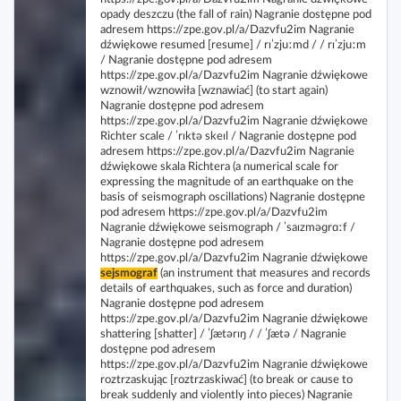
sejsmograf
(an instrument that measures and records
details of earthquakes, such as force and duration)
Nagranie dostępne pod adresem
https://zpe.gov.pl/a/Dazvfu2im Nagranie dźwiękowe
shattering [shatter] / ˈʃætərɪŋ / / ˈʃætə / Nagranie
dostępne pod adresem
https://zpe.gov.pl/a/Dazvfu2im Nagranie dźwiękowe
roztrzaskując [roztrzaskiwać] (to break or cause to
break suddenly and violently into pieces) Nagranie