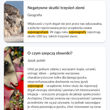
Negatywne skutki trzęsień ziemi
Geografia
Większość z tych drgań nie jest przez nas odczuwalna,
a jedynie rejestrowana przez urządzenia zwane
sejsmografami
. W ciągu roku
sejsmografy
rejestrują
około 100 tys. takich trzęsień ziemi.
O czym szepczą słowniki?
Język polski
Ułóż po jednym zdaniu z wyrazami: kopia, szranki,
ostrogi. idiom – połączenie wyrazowe
charakterystyczne tylko dla danego języka,
nieprzetłumaczalne dosłownie na inny język
sejsmograf
– urządzenie, które służy do rejestracji
drgań skorupy ziemskiej i pomiaru ich intensywności
inicjacja – uroczyste przyjęcie do jakiejś społeczności
Archaizmy Chociaż zmienia się rzeczywistość i pewne
przedmioty nie są już używane, to jednak nazywające
je słowa pozostają w języku, choć stosowane są coraz