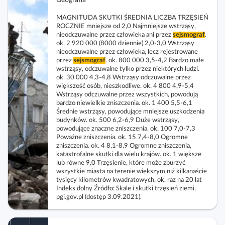
Geografia
MAGNITUDA SKUTKI ŚREDNIA LICZBA TRZĘSIEŃ
ROCZNIE mniejsze od 2,0 Najmniejsze wstrząsy,
nieodczuwalne przez człowieka ani przez
sejsmograf
.
ok. 2 920 000 (8000 dziennie) 2,0‑3,0 Wstrząsy
nieodczuwalne przez człowieka, lecz rejestrowane
przez
sejsmograf
. ok. 800 000 3,5‑4,2 Bardzo małe
wstrząsy, odczuwalne tylko przez niektórych ludzi.
ok. 30 000 4,3‑4,8 Wstrząsy odczuwalne przez
większość osób, nieszkodliwe. ok. 4 800 4,9‑5,4
Wstrząsy odczuwalne przez wszystkich, powodują
bardzo niewielkie zniszczenia. ok. 1 400 5,5‑6,1
Średnie wstrząsy, powodujące mniejsze uszkodzenia
budynków. ok. 500 6,2‑6,9 Duże wstrząsy,
powodujące znaczne zniszczenia. ok. 100 7,0‑7,3
Poważne zniszczenia. ok. 15 7,4‑8,0 Ogromne
zniszczenia. ok. 4 8,1‑8,9 Ogromne zniszczenia,
katastrofalne skutki dla wielu krajów. ok. 1 większe
lub równe 9,0 Trzęsienie, które może zburzyć
wszystkie miasta na terenie większym niż kilkanaście
tysięcy kilometrów kwadratowych. ok. raz na 20 lat
Indeks dolny Źródło: Skale i skutki trzęsień ziemi,
pgi.gov.pl (dostęp 3.09.2021).