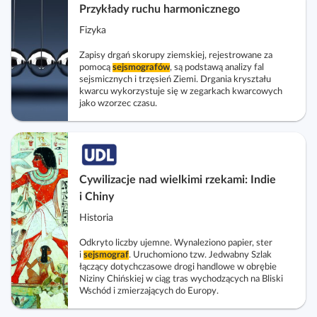
Przykłady ruchu harmonicznego
Fizyka
Zapisy drgań skorupy ziemskiej, rejestrowane za
pomocą
sejsmografów
, są podstawą analizy fal
sejsmicznych i trzęsień Ziemi. Drgania kryształu
kwarcu wykorzystuje się w zegarkach kwarcowych
jako wzorzec czasu.
Cywilizacje nad wielkimi rzekami: Indie
i Chiny
Historia
Odkryto liczby ujemne. Wynaleziono papier, ster
i
sejsmograf
. Uruchomiono tzw. Jedwabny Szlak
łączący dotychczasowe drogi handlowe w obrębie
Niziny Chińskiej w ciąg tras wychodzących na Bliski
Wschód i zmierzających do Europy.