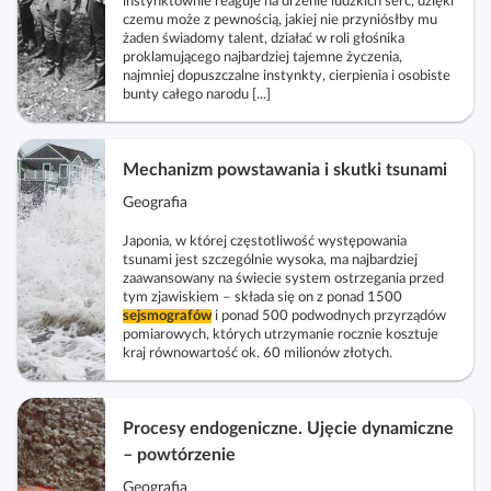
instynktownie reaguje na drżenie ludzkich serc, dzięki
czemu może z pewnością, jakiej nie przyniósłby mu
żaden świadomy talent, działać w roli głośnika
proklamującego najbardziej tajemne życzenia,
najmniej dopuszczalne instynkty, cierpienia i osobiste
bunty całego narodu [...]
Mechanizm powstawania i skutki tsunami
Geografia
Japonia, w której częstotliwość występowania
tsunami jest szczególnie wysoka, ma najbardziej
zaawansowany na świecie system ostrzegania przed
tym zjawiskiem – składa się on z ponad 1500
sejsmografów
i ponad 500 podwodnych przyrządów
pomiarowych, których utrzymanie rocznie kosztuje
kraj równowartość ok. 60 milionów złotych.
Procesy endogeniczne. Ujęcie dynamiczne
– powtórzenie
Geografia