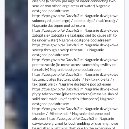
cieśnina (a narrow passage of water connecting two
seas or two other large areas of water) Nagranie
dostępne pod adresem
https://zpe.gov.pl/a/Dazvfu2im Nagranie dźwiękowe
submerged [submerge] / səbˈmɜːdʒd / / səbˈmɜːdʒ /
Nagranie dostępne pod adresem
https://zpe.gov.pl/a/Dazvfu2im Nagranie dźwiękowe
zatopił się/ zatopiła się [zatapiać się] (to cause sth to
be under water) Nagranie dostępne pod adresem
https://zpe.gov.pl/a/Dazvfu2im Nagranie dźwiękowe
sweep through / swiːp θthetaruː / Nagranie
dostępne pod adresem
https://zpe.gov.pl/a/Dazvfu2im Nagranie dźwiękowe
przetaczać się (to move across something swiftly or
forcefully) Nagranie dostępne pod adresem
https://zpe.gov.pl/a/Dazvfu2im Nagranie dźwiękowe
tectonic plates [tectonic plate] / tekˈtɒnɪk pleɪts / /
tekˈtɒnɪk pleɪt / Nagranie dostępne pod adresem
https://zpe.gov.pl/a/Dazvfu2im Nagranie dźwiękowe
płyty tektoniczne [płyta tektoniczna](massive slab of
solid rock made up of earth's lithosphere) Nagranie
dostępne pod adresem
https://zpe.gov.pl/a/Dazvfu2im Nagranie dźwiękowe
thunder / ˈθthetaʌndə / Nagranie dostępne pod
adresem https://zpe.gov.pl/a/Dazvfu2im Nagranie
dźwiękowe grzmot (a loud rumbling or crashing noise
heard after a lightning flash due to the expansion of