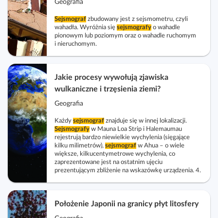
Geografia
Sejsmograf
zbudowany jest z sejsmometru, czyli
wahadła. Wyróżnia się
sejsmografy
o wahadle
pionowym lub poziomym oraz o wahadle ruchomym
i nieruchomym.
Jakie procesy wywołują zjawiska
wulkaniczne i trzęsienia ziemi?
Geografia
Każdy
sejsmograf
znajduje się w innej lokalizacji.
Sejsmografy
w Mauna Loa Strip i Halemaumau
rejestrują bardzo niewielkie wychylenia (sięgające
kilku milimetrów),
sejsmograf
w Ahua – o wiele
większe, kilkucentymetrowe wychylenia, co
zaprezentowane jest na ostatnim ujęciu
prezentującym zbliżenie na wskazówkę urządzenia. 4.
Położenie Japonii na granicy płyt litosfery