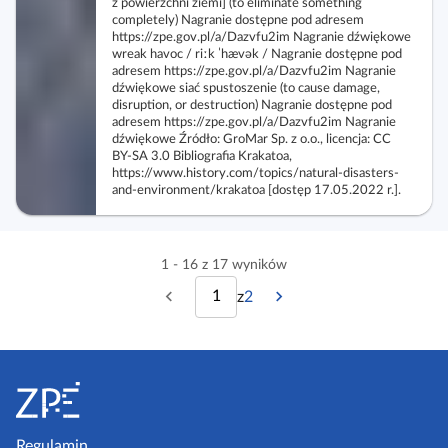
z powierzchni ziemi] (to eliminate something
completely) Nagranie dostępne pod adresem
https://zpe.gov.pl/a/Dazvfu2im Nagranie dźwiękowe
wreak havoc / riːk ˈhævək / Nagranie dostępne pod
adresem https://zpe.gov.pl/a/Dazvfu2im Nagranie
dźwiękowe siać spustoszenie (to cause damage,
disruption, or destruction) Nagranie dostępne pod
adresem https://zpe.gov.pl/a/Dazvfu2im Nagranie
dźwiękowe Źródło: GroMar Sp. z o.o., licencja: CC
BY‑SA 3.0 Bibliografia Krakatoa,
https://www.history.com/topics/natural-disasters-
and-environment/krakatoa [dostęp 17.05.2022 r.].
1 - 16 z 17 wyników
z
2
P
N
w
p
o
a
i
s
p
s
S
z
s
t
r
t
t
o
r
z
ę
o
p
Regulamin
n