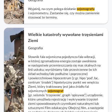
Geografia
l
c
c
a
k
z
z
Wyjaśnij, na czym polega działanie
sejsmografu
c
o
i sejsmometru. Zastanów się, czy można zamiennie
w
w
z
stosować te terminy.
s
i
i
y
c
d
d
t
e
o
o
n
Wielkie katastrofy wywołane trzęsieniami
n
k
k
i
Ziemi
a
n
n
k
Geografia
r
a
a
ó
i
k
l
Słownik fala sejsmiczna pojedyncza fala wibracji,
w
u
w której zgromadzona energia zostaje uwolniona
o
i
w następstwie przemieszczania się mas skalnych na
s
m
s
linii uskoku; wyróżniamy fale przestrzenne (w ich
z
skład wchodzą fale podłużne i poprzeczne)
p
t
e
i powierzchniowe hipocentrum [z gr. hipo 'pod', łac.
a
a
centrum 'środek'] hipotetyczny punkt we wnętrzu
l
k
Ziemi, który traktowany jest jako źródło fal
e
sejsmicznych
sejsmograf
t
[gr. seismós ‘trzęsienie’, graph ‘opisywać’] urządzenie,
k
o
które umożliwia rejestrację i wykrywanie trzęsień
c
ziemi spowodowanych czynnikami naturalnymi lub
w
sztucznymi Film edukacyjny Obejrzyj film, a następnie
j
y