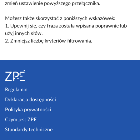
l
c
c
zmień ustawienie powyższego przełącznika.
a
k
z
z
c
o
w
w
Możesz także skorzystać z poniższych wskazówek:
z
s
i
i
1. Upewnij się, czy fraza została wpisana poprawnie lub
y
c
d
d
użyj innych słów.
t
e
o
o
2. Zmniejsz liczbę kryteriów filtrowania.
n
n
k
k
i
a
n
n
k
r
S
a
a
ó
i
k
l
t
w
u
o
i
o
s
m
s
p
Regulamin
z
p
t
k
e
Deklaracja dostępności
a
a
l
a
k
Polityka prywatności
e
z
t
Czym jest ZPE
k
o
p
c
Standardy techniczne
w
e
j
y