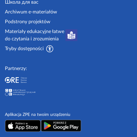
.
Школа для вас
i
g
i
Archiwum e-materiałów
p
o
Podstrony projektów
o
v
Materiały edukacyjne łatwe
r
.
do czytania i zrozumienia
a
p
d
Tryby dostępności
l
n
i
Partnerzy:
k
i
Aplikacja ZPE na twoim urządzeniu