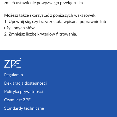
l
c
c
zmień ustawienie powyższego przełącznika.
a
k
z
z
c
o
w
w
Możesz także skorzystać z poniższych wskazówek:
z
s
i
i
1. Upewnij się, czy fraza została wpisana poprawnie lub
y
c
d
d
użyj innych słów.
t
e
o
o
2. Zmniejsz liczbę kryteriów filtrowania.
n
n
k
k
i
a
n
n
k
r
S
a
a
ó
i
k
l
t
w
u
o
i
o
s
m
s
p
Regulamin
z
p
t
k
e
Deklaracja dostępności
a
a
l
a
k
Polityka prywatności
e
z
t
Czym jest ZPE
k
o
p
c
Standardy techniczne
w
e
j
y