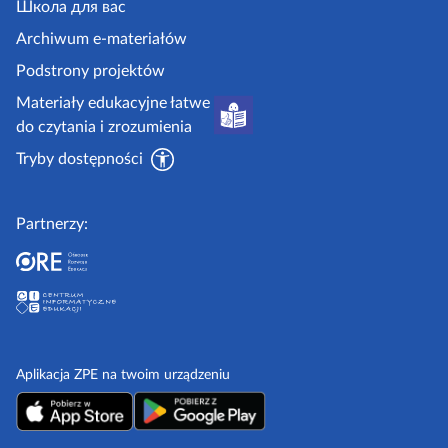
.
Школа для вас
i
g
i
Archiwum e-materiałów
p
o
Podstrony projektów
o
v
Materiały edukacyjne łatwe
r
.
do czytania i zrozumienia
a
p
d
Tryby dostępności
l
n
i
Partnerzy:
k
i
Aplikacja ZPE na twoim urządzeniu