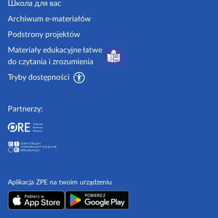
.
Школа для вас
i
g
i
Archiwum e-materiałów
p
o
Podstrony projektów
o
v
Materiały edukacyjne łatwe
r
.
do czytania i zrozumienia
a
p
d
Tryby dostępności
l
n
i
Partnerzy:
k
i
Aplikacja ZPE na twoim urządzeniu