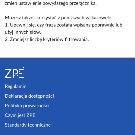
l
c
c
zmień ustawienie powyższego przełącznika.
a
k
z
z
c
o
w
w
Możesz także skorzystać z poniższych wskazówek:
z
s
i
i
1. Upewnij się, czy fraza została wpisana poprawnie lub
y
c
d
d
użyj innych słów.
t
e
o
o
2. Zmniejsz liczbę kryteriów filtrowania.
n
n
k
k
i
a
n
n
k
r
S
a
a
ó
i
k
l
t
w
u
o
i
o
s
m
s
p
Regulamin
z
p
t
k
e
Deklaracja dostępności
a
a
l
a
k
Polityka prywatności
e
z
t
Czym jest ZPE
k
o
p
c
Standardy techniczne
w
e
j
y