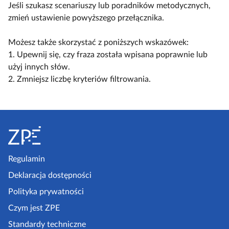
y
ą
ą
Jeśli szukasz scenariuszy lub poradników metodycznych,
a
l
c
c
zmień ustawienie powyższego przełącznika.
c
k
z
z
z
o
w
w
Możesz także skorzystać z poniższych wskazówek:
y
s
i
i
1. Upewnij się, czy fraza została wpisana poprawnie lub
t
c
d
d
użyj innych słów.
n
e
o
o
2. Zmniejsz liczbę kryteriów filtrowania.
i
n
k
k
k
a
n
n
ó
r
S
a
a
w
i
k
l
t
u
o
i
o
s
m
s
p
Regulamin
z
p
t
k
e
Deklaracja dostępności
a
a
l
a
k
Polityka prywatności
e
z
t
Czym jest ZPE
k
o
p
c
Standardy techniczne
w