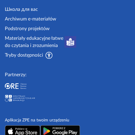
e
j
y
.
Школа для вас
i
g
i
Archiwum e-materiałów
p
o
Podstrony projektów
o
v
Materiały edukacyjne łatwe
r
.
do czytania i zrozumienia
a
p
d
Tryby dostępności
l
n
i
Partnerzy:
k
i
Aplikacja ZPE na twoim urządzeniu