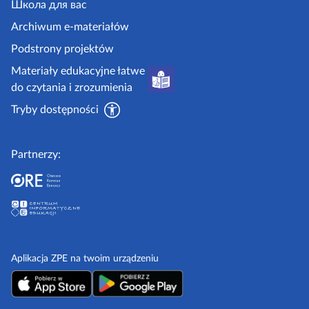
.
Школа для вас
i
g
i
Archiwum e-materiałów
p
o
Podstrony projektów
o
v
Materiały edukacyjne łatwe
r
.
do czytania i zrozumienia
a
p
d
Tryby dostępności
l
n
i
Partnerzy:
k
i
Aplikacja ZPE na twoim urządzeniu