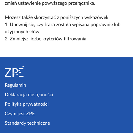
l
c
c
zmień ustawienie powyższego przełącznika.
a
k
z
z
c
o
w
w
Możesz także skorzystać z poniższych wskazówek:
z
s
i
i
1. Upewnij się, czy fraza została wpisana poprawnie lub
y
c
d
d
użyj innych słów.
t
e
o
o
2. Zmniejsz liczbę kryteriów filtrowania.
n
n
k
k
i
a
n
n
k
r
S
a
a
ó
i
k
l
t
w
u
o
i
o
s
m
s
p
Regulamin
z
p
t
k
e
Deklaracja dostępności
a
a
l
a
k
Polityka prywatności
e
z
t
Czym jest ZPE
k
o
p
c
Standardy techniczne
w
e
j
y