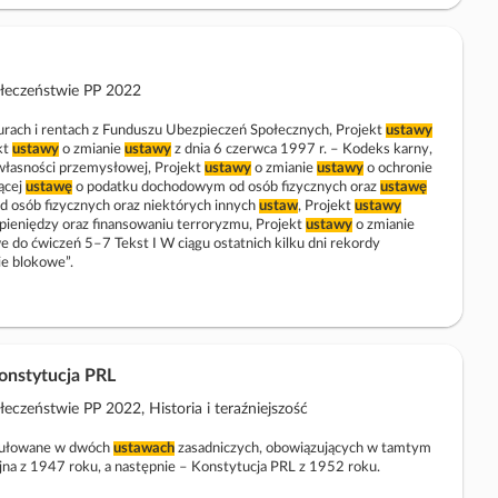
ołeczeństwie PP 2022
rach i rentach z Funduszu Ubezpieczeń Społecznych, Projekt
ustawy
kt
ustawy
o zmianie
ustawy
z dnia 6 czerwca 1997 r. – Kodeks karny,
łasności przemysłowej, Projekt
ustawy
o zmianie
ustawy
o ochronie
ącej
ustawę
o podatku dochodowym od osób fizycznych oraz
ustawę
osób fizycznych oraz niektórych innych
ustaw
, Projekt
ustawy
 pieniędzy oraz finansowaniu terroryzmu, Projekt
ustawy
o zmianie
do ćwiczeń 5–7 Tekst I W ciągu ostatnich kilku dni rekordy
ie blokowe”.
Konstytucja PRL
czeństwie PP 2022, Historia i teraźniejszość
rmułowane w dwóch
ustawach
zasadniczych, obowiązujących w tamtym
na z 1947 roku, a następnie – Konstytucja PRL z 1952 roku.