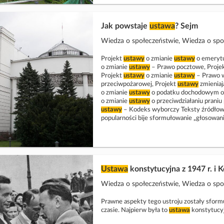
Jak powstaje
ustawa
? Sejm
Wiedza o społeczeństwie, Wiedza o sp
Projekt
ustawy
o zmianie
ustawy
o emerytu
o zmianie
ustawy
– Prawo pocztowe, Proje
Projekt
ustawy
o zmianie
ustawy
– Prawo w
przeciwpożarowej, Projekt
ustawy
zmieniaj
o zmianie
ustawy
o podatku dochodowym od 
o zmianie
ustawy
o przeciwdziałaniu praniu
ustawy
– Kodeks wyborczy Teksty źródłowe 
popularności bije sformułowanie „głosowan
Ustawa
konstytucyjna z 1947 r. i 
Wiedza o społeczeństwie, Wiedza o społe
Prawne aspekty tego ustroju zostały sfo
czasie. Najpierw była to
ustawa
konstytucyj