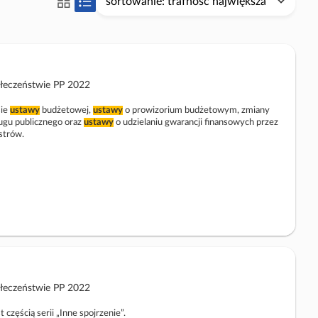
sortowanie: trafność największa
P
P
r
r
z
z
e
e
ł
ł
ołeczeństwie PP 2022
ą
ą
c
c
sie
ustawy
budżetowej,
ustawy
o prowizorium budżetowym, zmiany
z
z
ługu publicznego oraz
ustawy
o udzielaniu gwarancji finansowych przez
strów.
w
w
i
i
d
d
o
o
k
k
n
n
a
a
k
l
o
i
ołeczeństwie PP 2022
m
s
p
t
 częścią serii „Inne spojrzenie”.