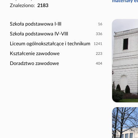
P
materiały 
Znaleziono:
2183
a
o
c
k
z
a
Szkoła podstawowa I-III
16
y
ż
Szkoła podstawowa IV-VIII
336
t
t
n
Liceum ogólnokształcące i technikum
1241
y
i
l
Kształcenie zawodowe
223
k
k
Doradztwo zawodowe
404
ó
o
w
s
c
e
n
a
r
i
u
s