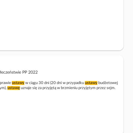
a
a
k
t
o
w
y
ołeczeństwie PP 2022
sprawie
ustawy
w ciągu 30 dni (20 dni w przypadku
ustawy
budżetowej
nym),
ustawę
uznaje się za przyjętą w brzmieniu przyjętym przez sejm.