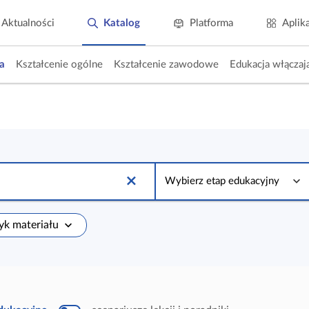
Aktualności
Katalog
Platforma
Aplik
a
Kształcenie ogólne
Kształcenie zawodowe
Edukacja włączaj
W
y
Wybierz etap edukacyjny
b
i
e
r
zyk materiału
z
e
t
a
p
e
d