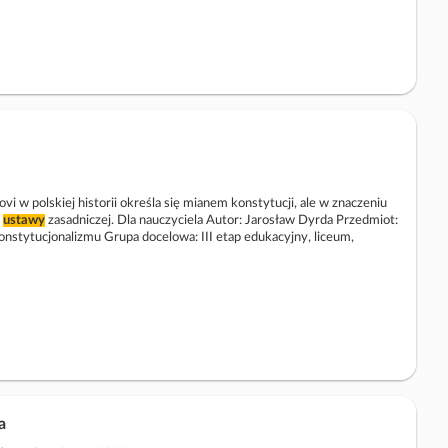
i w polskiej historii określa się mianem konstytucji, ale w znaczeniu
ś
ustawy
zasadniczej. Dla nauczyciela Autor: Jarosław Dyrda Przedmiot:
onstytucjonalizmu Grupa docelowa: III etap edukacyjny, liceum,
a