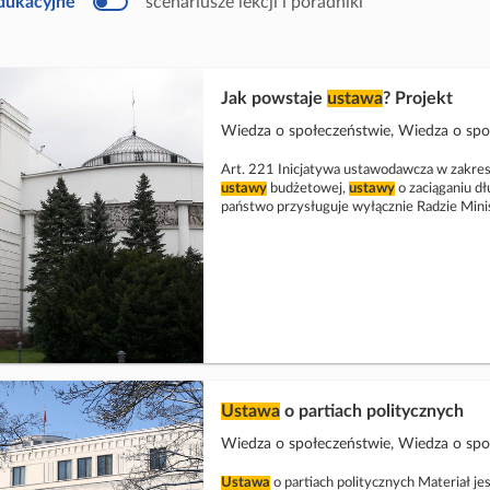
edukacyjne
scenariusze lekcji i poradniki
u
k
a
c
y
j
Jak powstaje
ustawa
? Projekt
n
y
Wiedza o społeczeństwie, Wiedza o sp
Art. 221 Inicjatywa ustawodawcza w zakre
ustawy
budżetowej,
ustawy
o zaciąganiu d
państwo przysługuje wyłącznie Radzie Mini
Ustawa
o partiach politycznych
Wiedza o społeczeństwie, Wiedza o sp
Ustawa
o partiach politycznych Materiał jest