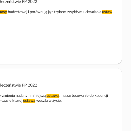
ołeczeństwie PP 2022
tawy
budżetowej i porównują ją z trybem zwykłym uchwalania
ustaw
.
ołeczeństwie PP 2022
w brzmieniu nadanym niniejszą
ustawą
, ma zastosowanie do kadencji
 czasie której
ustawa
weszła w życie.