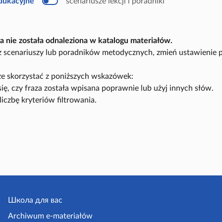
edukacyjne
scenariusze lekcji i poradniki
u
k
a
c
y
a nie została odnaleziona w katalogu materiałów.
j
n
sz scenariuszy lub poradników metodycznych, zmień ustawienie 
y
e skorzystać z poniższych wskazówek:
się, czy fraza została wpisana poprawnie lub użyj innych słów.
liczbę kryteriów filtrowania.
Школа для вас
Archiwum e-materiałów