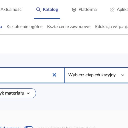
Aktualności
Katalog
Platforma
Aplik
a
Kształcenie ogólne
Kształcenie zawodowe
Edukacja włączaj
W
y
Wybierz etap edukacyjny
b
i
e
r
zyk materiału
z
e
t
a
p
e
d