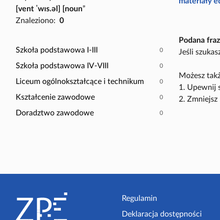
P
materiały 
[vent ˈwɪs.əl] [noun
”
a
o
Znaleziono:
0
c
k
z
a
Podana fraz
y
ż
Szkoła podstawowa I-III
0
Jeśli szuka
t
t
Szkoła podstawowa IV-VIII
0
n
y
Możesz takż
i
Liceum ogólnokształcące i technikum
0
l
1. Upewnij 
k
k
Kształcenie zawodowe
0
2. Zmniejsz 
ó
o
Doradztwo zawodowe
0
w
s
c
e
n
a
r
S
i
t
Regulamin
u
s
Deklaracja dostępności
o