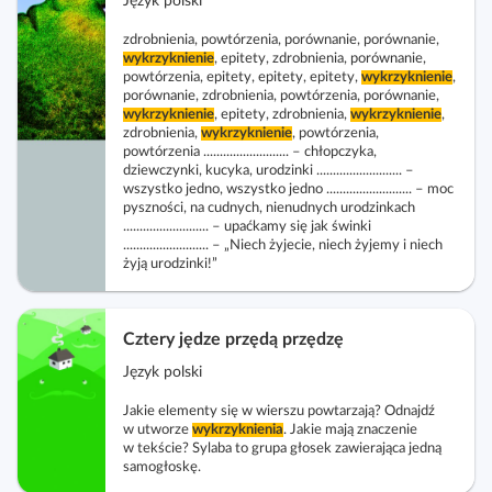
Język polski
l
c
c
a
k
z
z
zdrobnienia, powtórzenia, porównanie, porównanie,
c
o
wykrzyknienie
, epitety, zdrobnienia, porównanie,
w
w
z
powtórzenia, epitety, epitety, epitety,
wykrzyknienie
,
s
i
i
porównanie, zdrobnienia, powtórzenia, porównanie,
y
c
wykrzyknienie
, epitety, zdrobnienia,
wykrzyknienie
d
,
d
t
e
zdrobnienia,
wykrzyknienie
, powtórzenia,
o
o
n
powtórzenia .......................... – chłopczyka,
n
k
k
dziewczynki, kucyka, urodzinki .......................... –
i
a
wszystko jedno, wszystko jedno .......................... – moc
n
n
k
pyszności, na cudnych, nienudnych urodzinkach
r
a
a
.......................... – upaćkamy się jak świnki
ó
i
.......................... – „Niech żyjecie, niech żyjemy i niech
k
l
w
żyją urodzinki!”
u
o
i
s
m
s
z
p
t
Cztery jędze przędą przędzę
e
a
a
l
Język polski
k
e
t
Jakie elementy się w wierszu powtarzają? Odnajdź
k
w utworze
wykrzyknienia
. Jakie mają znaczenie
o
w tekście? Sylaba to grupa głosek zawierająca jedną
c
w
samogłoskę.
j
y