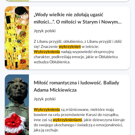
„Wody wielkie nie zdołają ugasić
miłości…”. O miłości w Starym i Nowym
Testamencie
Język polski
Z Libanu przyjdź, oblubienico, z Libanu przyjdź i zbliż
się! Znaczenie
wykrzyknień
w tekście:
Wykrzyknienia
nadają wypowiedzi ekspresyjny
charakter, podkreślają emocje, jakie w Oblubieńcu
wzbudza Oblubienica.
Miłość romantyczna i ludowość. Ballady
Adama Mickiewicza
Język polski
Wykrzyknienia
są zróżnicowane, niektóre mają
bowiem na celu przemówienie Karusi do rozsądku,
inne zaś są
wykrzyknieniami
, jakie dziewczyna kieruje
do swojego ukochanego i świadczą o emocjonalności,
jaka ją cechuje.