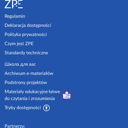
t
r
t
t
o
r
z
ę
o
p
Regulamin
e
p
n
ę
k
Deklaracja dostępności
d
n
a
n
a
Polityka prywatności
z
i
s
Czym jest ZPE
p
a
t
Standardy techniczne
e
s
r
.
Школа для вас
t
o
g
Archiwum e-materiałów
r
n
o
Podstrony projektów
o
a
v
Materiały edukacyjne łatwe
n
.
do czytania i zrozumienia
a
p
Tryby dostępności
l
Partnerzy: