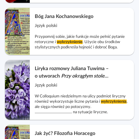
Bóg Jana Kochanowskiego
Język polski
Przypomnij sobie, jakie funkcje może pełnić pytanie
retoryczne i
wykrzyknienie
. Użycie obu środków
stylistycznych podkreśla hojność i dobroć Boga.
Liryka rozmowy Juliana Tuwima –
o utworach
Przy okrągłym stole
i
Colloquium
niedzielne na ulicy
Język polski
W Colloquium niedzielnym na ulicy podmiot liryczny
również wykorzystuje liczne pytania i
wykrzyknienia
,
ale sięga również po potocyzmy.
........................................ na sytuacje liryczne.
Jak żyć? Filozofia Horacego