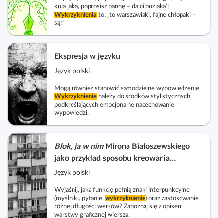
kula jaka, poprosisz pannę – da ci buziaka';
Wykrzyknienia
to: „to warszawiaki, fajne chłopaki –
są!”
Ekspresja w języku
Język polski
Mogą również stanowić samodzielne wypowiedzenie.
Wykrzyknienie
należy do środków stylistycznych
podkreślających emocjonalne nacechowanie
wypowiedzi.
Blok, ja w nim
Mirona Białoszewskiego
jako przykład sposobu kreowania
codzienności w kontekście poezji
Język polski
lingwistycznej
Wyjaśnij, jaką funkcję pełnią znaki interpunkcyjne
(myślniki, pytanie,
wykrzyknienie
) oraz zastosowanie
różnej długości wersów? Zapoznaj się z opisem
warstwy graficznej wiersza.