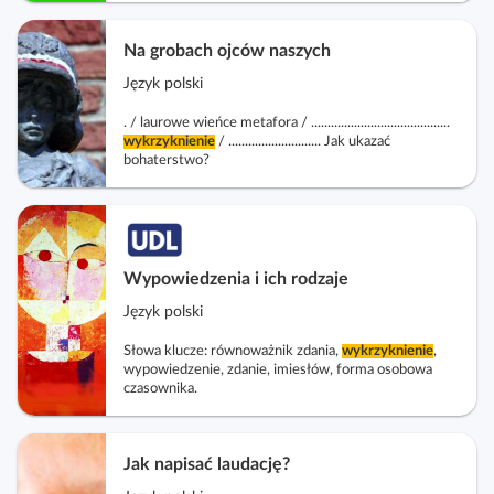
i
i
Na grobach ojców naszych
p
Język polski
o
r
. / laurowe wieńce metafora / ..........................................
wykrzyknienie
/ ............................ Jak ukazać
a
bohaterstwo?
d
n
i
k
i
Wypowiedzenia i ich rodzaje
Język polski
Słowa klucze: równoważnik zdania,
wykrzyknienie
,
wypowiedzenie, zdanie, imiesłów, forma osobowa
czasownika.
Jak napisać laudację?