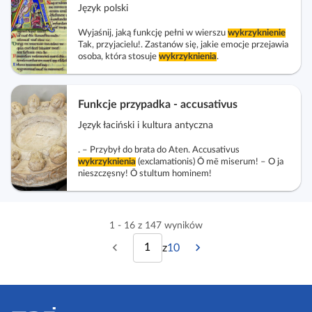
Język polski
Wyjaśnij, jaką funkcję pełni w wierszu
wykrzyknienie
Tak, przyjacielu!. Zastanów się, jakie emocje przejawia
osoba, która stosuje
wykrzyknienia
.
Funkcje przypadka - accusativus
Język łaciński i kultura antyczna
. – Przybył do brata do Aten. Accusativus
wykrzyknienia
(exclamationis) Ō mē miserum! – O ja
nieszczęsny! Ō stultum hominem!
1 - 16 z 147 wyników
z
10
P
N
w
p
o
a
i
s
p
s
S
z
s