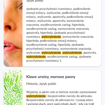
Język polski
zjednanie przychylności rozmówcy, podkreślenie
emocji mówcy, wyliczenie, podkreślenie emocji
mówcy, wyliczenie, apostrofa, podkreślenie emocji
mówcy, wyliczenie, apostrofa, wzmocnienie
znaczenia, wyolbrzymienie zasług, hiperbola,
wyolbrzymienie zasług, wzmocnienie znaczenia,
apostrofa, hiperbola, zjednanie przychylności
rozmówcy,
wykrzyknienie
, wzmocnienie znaczenia,
hiperbola, podkreślenie emocji mówcy,
wyolbrzymienie zasług, hiperbola, zjednanie
przychylności rozmówcy, wzmocnienie znaczenia,
wyliczenie,
wykrzyknienie
,
wykrzyknienie
, apostrofa,
wykrzyknienie
, wyolbrzymienie zasług, zjednanie
przychylności rozmówcy 1.
Klawe urwisy, morowe panny
Historia, Język polski
Wyjaśnij, w jakim celu w tekście zostały zastosowane
wykrzyknienia
i bezpośrednie zwroty do adresata.
Bezpośrednie zwroty do adresata to: 'czuwaj wiaro
i wytężaj słuch, pręż swój młody duch', 'gdy cię trafi