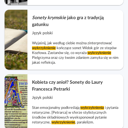
Sonety krymskie
jako gra z tradycją
gatunku
Język polski
Wyjaśnij, jak według ciebie można zinterpretować
wykrzyknienie
kończące sonet Widok gór ze stepów
Kozłowa. Zastanów się, co wyraża
wykrzyknienie
Pielgrzyma oraz czy twoim zdaniem zamyka się w nim
jakaś refleksja.
Kobieta czy anioł? Sonety do Laury
Francesca Petrarki
Język polski
Stan emocjonalny podkreślają
wykrzyknienia
i pytania
retoryczne. [Petrarca] w sferze stylistycznych
środków składniowych wyeksponował pytanie
retoryczne,
wykrzyknienie
, paralelizm.