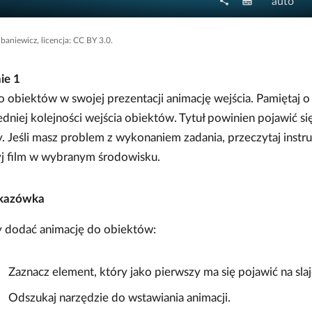
share
N
J
subtitles
auto
U
a
a
d
p
k
baniewicz, licencja: CC BY 3.0.
o
i
o
s
s
ś
nie
1
t
y
ć
 obiektów w swojej prezentacji animację wejścia. Pamiętaj 
ę
o
p
niej kolejności wejścia obiektów. Tytuł powinien pojawić si
d
n
. Jeśli masz problem z wykonaniem zadania, przeczytaj instru
t
i
yj film w wybranym środowisku.
w
j
a
kazówka
r
z
 dodać animację do obiektów:
a
n
Zaznacz element, który jako pierwszy ma się pojawić na slaj
i
a
Odszukaj narzędzie do wstawiania animacji.