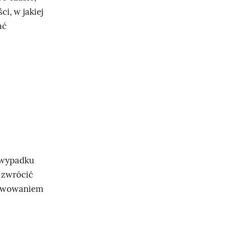
ci, w jakiej
ać
m wypadku
 zwrócić
serwowaniem