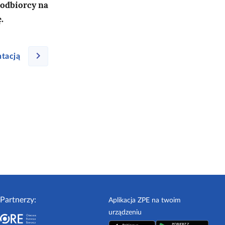
 odbiorcy na
.
tacją
Partnerzy:
Aplikacja ZPE na twoim
urządzeniu