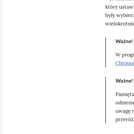
e
a
który ustawi
c
ś
były wybier
z
wielokrotni
c
y
i
t
Ważne!
n
i
W progr
k
Chrono
ó
w
Ważne!
Pamięta
odniesi
uwagę n
przeróż