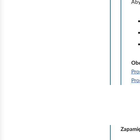
Aby
Obe
Pro
Pro
Zapamię