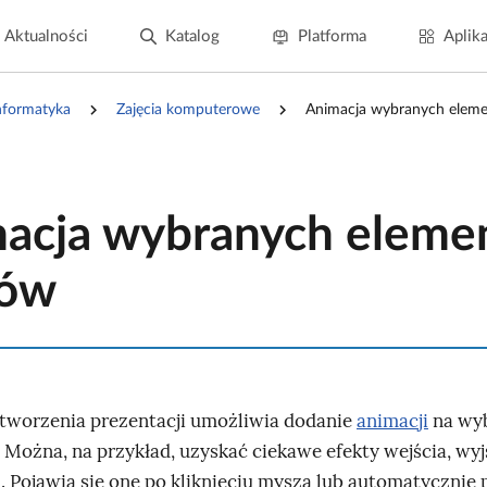
Aktualności
Katalog
Platforma
Aplika
nformatyka
Zajęcia komputerowe
Animacja wybranych eleme
acja wybranych eleme
dów
tworzenia prezentacji umożliwia dodanie
animacji
na wy
 Można, na przykład, uzyskać ciekawe efekty wejścia, wyj
 Pojawią się one po kliknięciu myszą lub automatycznie p