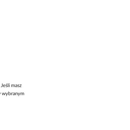
a
 Jeśli masz
m w wybranym