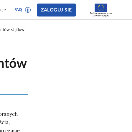
ZALOGUJ SIĘ
cje
FAQ
ntów slajdów
ntów
branych
ścia,
o czasie,