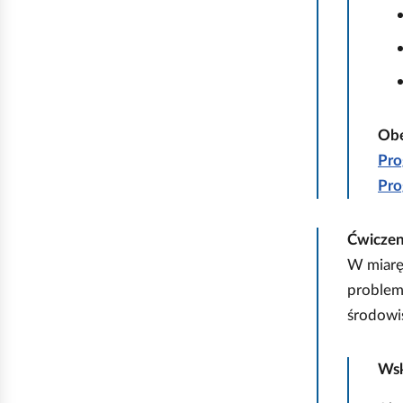
j
i
Obe
Pro
Pro
Ćwicze
W miarę 
problem 
środowi
Ws