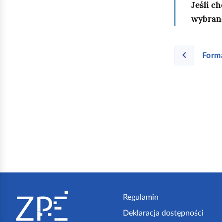
Jeśli c
wybrane
Form
S
t
Regulamin
Deklaracja dostępności
o