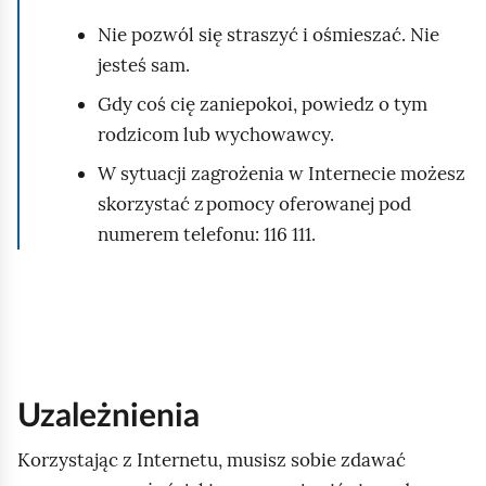
a
a
w
d
i
j
Nie pozwól się straszyć i ośmieszać. Nie
t
a
t
jesteś sam.
r
r
w
z
z
a
Gdy coś cię zaniepokoi, powiedz o tym
y
a
r
rodzicom lub wychowawcy.
m
n
z
W sytuacji zagrożenia w Internecie możesz
a
i
a
skorzystać z pomocy oferowanej pod
j
a
n
numerem telefonu: 116 111.
i
a
Uzależnienia
Korzystając z Internetu, musisz sobie zdawać