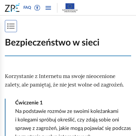
W
P
P
P
FAQ
ł
r
r
o
ą
z
z
k
c
e
e
P
a
z
j
j
ż
o
t
d
d
Bezpieczeństwo w sieci
n
r
ź
ź
k
a
y
d
d
a
w
b
o
o
i
ż
t
n
t
g
Korzystanie z Internetu ma swoje nieocenione
e
a
r
s
a
k
w
e
zalety, ale pamiętaj, że nie jest wolne od zagrożeń.
p
c
s
i
ś
j
i
t
g
c
ę
Ćwiczenie
1
o
a
i
s
Na podstawie rozmów ze swoimi koleżankami
w
c
t
i kolegami spróbuj określić, czy zdają sobie oni
y
j
r
d
i
sprawę z zagrożeń, jakie mogą pojawiać się podczas
l