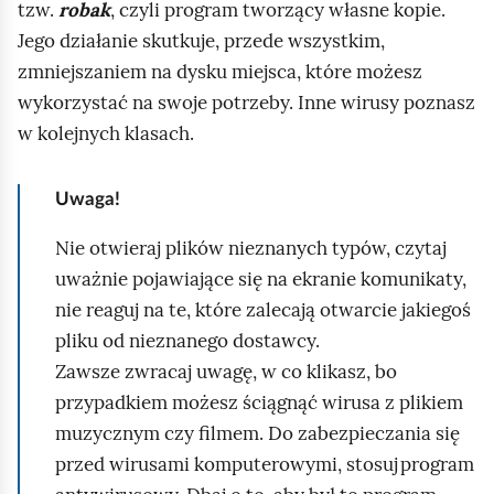
tzw.
robak
, czyli program tworzący własne kopie.
m
Jego działanie skutkuje, przede wszystkim,
i
zmniejszaniem na dysku miejsca, które możesz
ć
wykorzystać na swoje potrzeby. Inne wirusy poznasz
p
w kolejnych klasach.
o
d
Uwaga!
g
Nie otwieraj plików nieznanych typów, czytaj
l
uważnie pojawiające się na ekranie komunikaty,
ą
nie reaguj na te, które zalecają otwarcie jakiegoś
d
pliku od nieznanego dostawcy.
Zawsze zwracaj uwagę, w co klikasz, bo
przypadkiem możesz ściągnąć wirusa z plikiem
muzycznym czy filmem. Do zabezpieczania się
przed wirusami komputerowymi, stosuj program