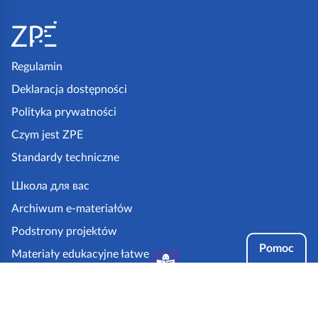
S
t
o
p
Regulamin
k
Deklaracja dostępności
a
Polityka prywatności
z
Czym jest ZPE
p
Standardy techniczne
e
.
Школа для вас
g
Archiwum e-materiałów
o
Podstrony projektów
v
Pomoc
Materiały edukacyjne łatwe
.
do czytania i zrozumienia
p
Tryby dostępności
l