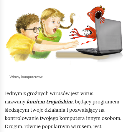
l
i
k
n
i
j
,
a
b
Wirusy komputerowe
y
u
Jednym z groźnych wirusów jest wirus
r
nazwany
koniem trojańskim
, będący programem
u
śledzącym twoje działania i pozwalający na
c
kontrolowanie twojego komputera innym osobom.
h
Drugim, równie popularnym wirusem, jest
o