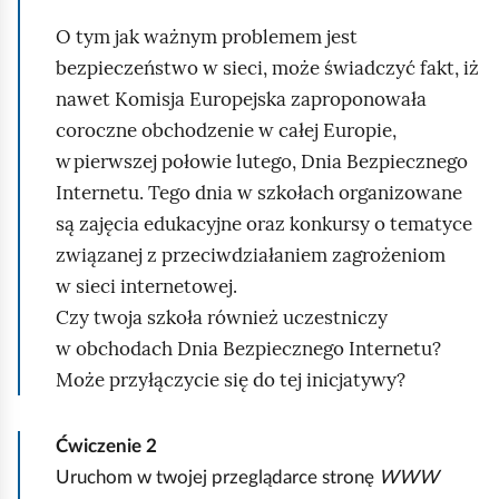
u
O tym jak ważnym problemem jest
c
bezpieczeństwo w sieci, może świadczyć fakt, iż
h
nawet Komisja Europejska zaproponowała
o
coroczne obchodzenie w całej Europie,
m
w pierwszej połowie lutego, Dnia Bezpiecznego
i
Internetu. Tego dnia w szkołach organizowane
ć
są zajęcia edukacyjne oraz konkursy o tematyce
p
związanej z przeciwdziałaniem zagrożeniom
o
w sieci internetowej.
d
Czy twoja szkoła również uczestniczy
g
w obchodach Dnia Bezpiecznego Internetu?
l
Może przyłączycie się do tej inicjatywy?
ą
d
Ćwiczenie
2
Uruchom w twojej przeglądarce stronę
WWW