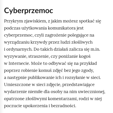
c
h
Cyberprzemoc
o
Przykrym zjawiskiem, z jakim możesz spotkać się
m
podczas użytkowania komunikatora jest
i
cyberprzemoc, czyli zagrożenie polegające na
ć
wyrządzaniu krzywdy przez ludzi złośliwych
p
i ordynarnych. Do takich działań zalicza się m.in.
o
wyzywanie, straszenie, czy poniżanie kogoś
d
w Internecie. Może to odbywać się na przykład
g
poprzez robienie komuś zdjęć bez jego zgody,
l
a następnie publikowanie ich i rozsyłanie w sieci.
ą
Umieszczone w sieci zdjęcie, przedstawiające
d
wydarzenie niemiłe dla osoby na nim uwiecznionej,
opatrzone złośliwymi komentarzami, rodzi w niej
poczucie upokorzenia i bezradności.