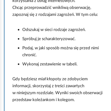
e
korzystania z usług internetowych.
a
ś
Chcąc przeprowadzić wnikliwą obserwację,
c
zapoznaj się z rodzajami zagrożeń. W tym celu:
c
z
y
i
t
Odszukaj w sieci rodzaje zagrożeń.
n
Spróbuj je scharakteryzować.
i
k
Podaj, w jaki sposób można się przed nimi
ó
chronić.
w
Wykonaj zestawienie w tabeli.
Gdy będziesz miał kłopoty ze zdobyciem
informacji, skorzystaj z treści zawartych
w niniejszym rozdziale. Wyniki swoich obserwacji
przedstaw koleżankom i kolegom.