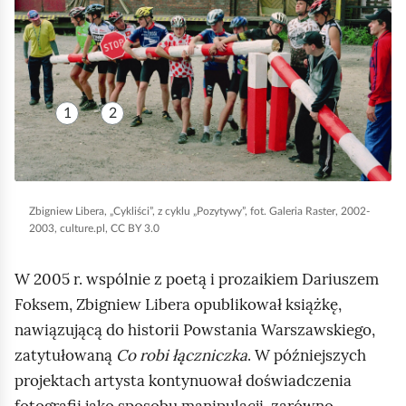
a
g
j
w
m
w
n
ą
n
i
i
i
c
y
ć
a
e
e
p
p
o
1
2
w
o
u
o
n
L
s
n
d
a
i
o
k
g
b
b
b
t
l
u
Zbigniew Libera, „Cykliści”, z cyklu „Pozytywy”, fot. Galeria Raster, 2002-
e
y
z
ą
d
2003, culture.pl, CC BY 3.0
r
.
a
d
y
a
N
w
W 2005 r. wspólnie z poetą i prozaikiem Dariuszem
n
,
a
i
Foksem, Zbigniew Libera opublikował książkę,
e
„
i
e
nawiązującą do historii Powstania Warszawskiego,
k
C
l
r
zatytułowaną
Co robi łączniczka
. W późniejszych
,
y
u
a
projektach artysta kontynuował doświadczenia
o
k
s
j