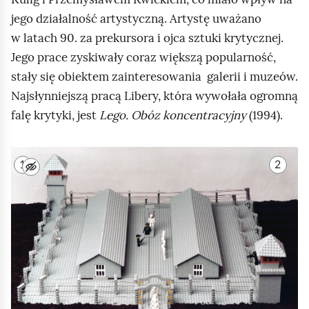
r
z
jego działalność artystyczną. Artystę uważano
ą
a
w latach 90. za prekursora i ojca sztuki krytycznej.
g
w
Jego prace zyskiwały coraz większą popularność,
ł
i
stały się obiektem zainteresowania galerii i muzeów.
e
e
Najsłynniejszą pracą Libery, która wywołała ogromną
o
z
falę krytyki, jest
Lego. Obóz koncentracyjny
(1994).
c
z
u
I
1
2
k
s
l
o
t
u
w
a
s
o
w
t
d
i
r
n
o
a
e
n
c
o
ą