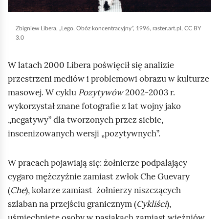
j
t
n
a
o
a
p
Zbigniew Libera, „Lego. Obóz koncentracyjny”, 1996, raster.art.pl, CC BY
c
ś
3.0
r
z
r
e
o
o
W latach 2000 Libera poświęcił się analizie
z
n
d
przestrzeni mediów i problemowi obrazu w kulturze
e
e
k
masowej. W cyklu
Pozytywów
2002‑2003 r.
n
z
u
wykorzystał znane fotografie z lat wojny jako
t
i
o
„negatywy” dla tworzonych przez siebie,
u
e
g
inscenizowanych wersji „pozytywnych”.
j
l
r
e
e
o
W pracach pojawiają się: żołnierze podpalający
P
n
m
cygaro mężczyźnie zamiast zwłok Che Guevary
r
i
n
(
Che
), kolarze zamiast żołnierzy niszczących
a
ą
ą
szlaban na przejściu granicznym (
Cykliści
),
c
.
p
uśmiechnięte osoby w pasiakach zamiast więźniów