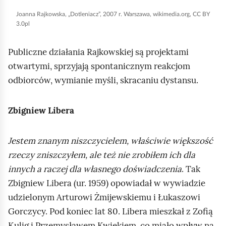
j
z
Joanna Rajkowska, „Dotleniacz”, 2007 r. Warszawa, wikimedia.org, CC BY
i
o
3.0pl
w
l
Publiczne działania Rajkowskiej są projektami
i
i
otwartymi, sprzyjają spontanicznym reakcjom
d
m
odbiorców, wymianie myśli, skracaniu dystansu.
o
s
c
k
z
i
Zbigniew Libera
n
c
e
h
Jestem znanym niszczycielem, właściwie większość
j
w
rzeczy zniszczyłem, ale też nie zrobiłem ich dla
e
innych a raczej dla własnego doświadczenia
. Tak
s
W
Zbigniew Libera (ur. 1959) opowiadał w wywiadzie
t
a
udzielonym Arturowi Żmijewskiemu i Łukaszowi
o
r
Gorczycy. Pod koniec lat 80. Libera mieszkał z Zofią
k
s
Kulig i Przemysławem Kwiekiem, co miało wpływ na