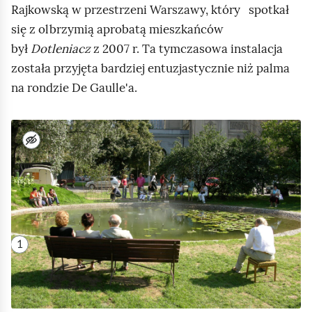
Rajkowską w przestrzeni Warszawy, który spotkał
r
się z olbrzymią aprobatą mieszkańców
a
był
Dotleniacz
z 2007 r. Ta tymczasowa instalacja
g
została przyjęta bardziej entuzjastycznie niż palma
m
na rondzie De Gaulle'a.
e
n
N
t
a
"
i
A
l
l
u
e
s
i
1
t
J
r
e
a
r
c
o