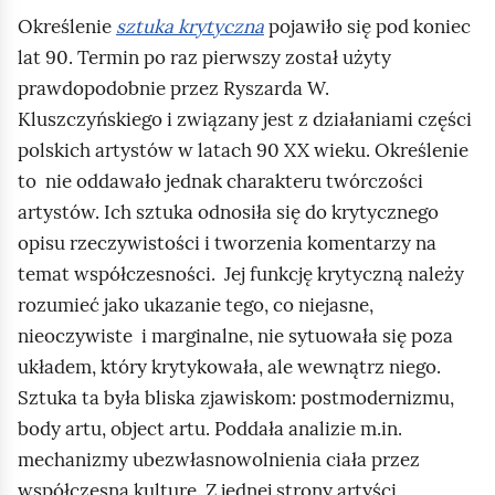
Określenie
sztuka krytyczna
pojawiło się pod koniec
lat 90. Termin po raz pierwszy został użyty
prawdopodobnie przez Ryszarda W.
Kluszczyńskiego i związany jest z działaniami części
polskich artystów w latach 90 XX wieku. Określenie
to nie oddawało jednak charakteru twórczości
artystów. Ich sztuka odnosiła się do krytycznego
opisu rzeczywistości i tworzenia komentarzy na
temat współczesności. Jej funkcję krytyczną należy
rozumieć jako ukazanie tego, co niejasne,
nieoczywiste i marginalne, nie sytuowała się poza
układem, który krytykowała, ale wewnątrz niego.
Sztuka ta była bliska zjawiskom: postmodernizmu,
body artu, object artu. Poddała analizie m.in.
mechanizmy ubezwłasnowolnienia ciała przez
współczesną kulturę. Z jednej strony artyści