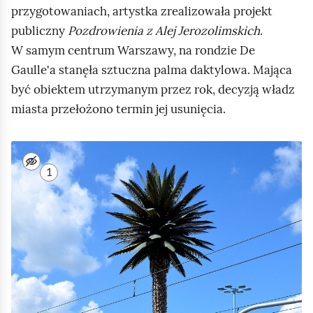
przygotowaniach, artystka zrealizowała projekt
publiczny
Pozdrowienia z Alej Jerozolimskich
.
W samym centrum Warszawy, na rondzie De
Gaulle'a stanęła sztuczna palma daktylowa. Mająca
być obiektem utrzymanym przez rok, decyzją władz
miasta przełożono termin jej usunięcia.
N
a
1
i
l
u
s
t
r
a