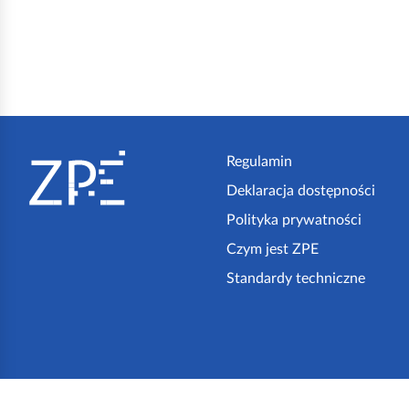
S
t
Regulamin
Deklaracja dostępności
o
Polityka prywatności
p
Czym jest ZPE
k
Standardy techniczne
a
z
p
e