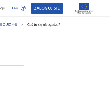
ZALOGUJ SIĘ
cje
FAQ
ali QUIZ 4‑8
Coś tu się nie zgadza?