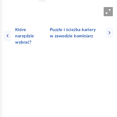
e
a
ś
c
c
z
y
i
Które
Puzzle i ścieżka kariery
t
narzędzie
w zawodzie kominiarz
n
wybrać?
i
k
ó
w