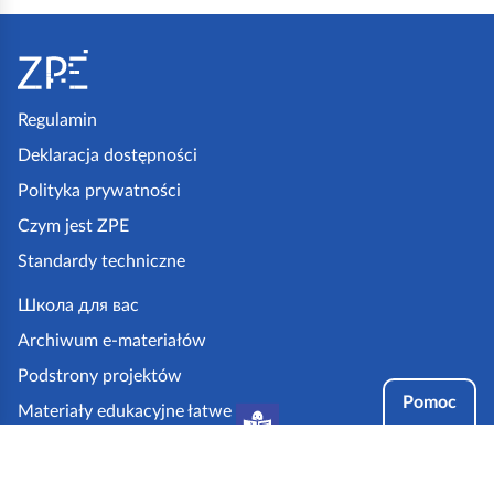
S
t
o
p
Regulamin
k
Deklaracja dostępności
a
Polityka prywatności
z
Czym jest ZPE
p
Standardy techniczne
e
.
Школа для вас
g
Archiwum e-materiałów
o
Podstrony projektów
v
Pomoc
Materiały edukacyjne łatwe
.
do czytania i zrozumienia
p
Tryby dostępności
l