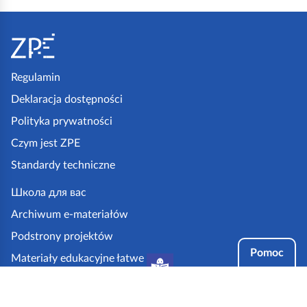
S
t
o
p
Regulamin
k
Deklaracja dostępności
a
Polityka prywatności
z
Czym jest ZPE
p
Standardy techniczne
e
.
Школа для вас
g
Archiwum e-materiałów
o
Podstrony projektów
v
Pomoc
Materiały edukacyjne łatwe
.
do czytania i zrozumienia
p
Tryby dostępności