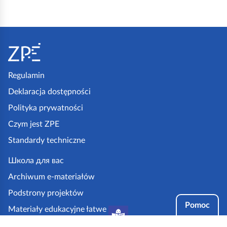
S
t
o
p
Regulamin
k
Deklaracja dostępności
a
Polityka prywatności
z
Czym jest ZPE
p
Standardy techniczne
e
.
Школа для вас
g
Archiwum e-materiałów
o
Podstrony projektów
v
Pomoc
Materiały edukacyjne łatwe
.
do czytania i zrozumienia