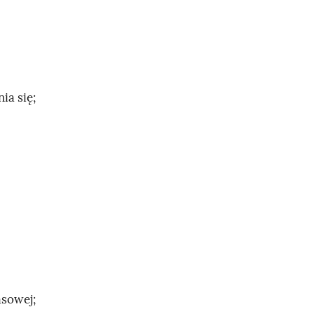
ia się;
asowej;