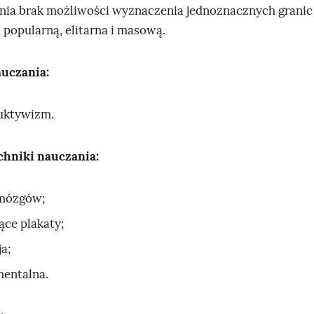
nia brak możliwości wyznaczenia jednoznacznych granic
 popularną, elitarna i masową.
auczania:
uktywizm.
chniki nauczania:
mózgów;
ące plakaty;
a;
entalna.