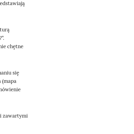
zedstawiają
turą
”.
nie chętne
aniu się
a (mapa
omówienie
mi zawartymi