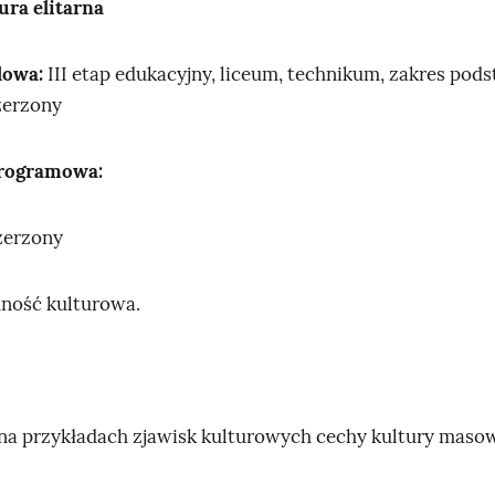
ura elitarna
lowa:
III etap edukacyjny, liceum, technikum, zakres pod
zerzony
rogramowa:
zerzony
dność kulturowa.
e na przykładach zjawisk kulturowych cechy kultury masow