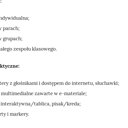
:
indywidualna;
w parach;
w grupach;
całego zespołu klasowego.
ktyczne:
ery z głośnikami i dostępem do internetu, słuchawki;
 multimedialne zawarte w e‑materiale;
a interaktywna/tablica, pisak/kreda;
rty
i markery.