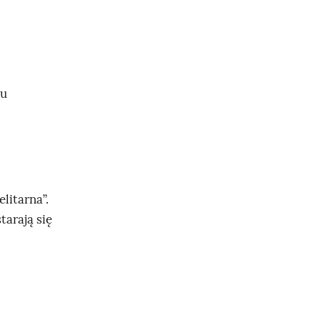
lu
litarna”.
tarają się