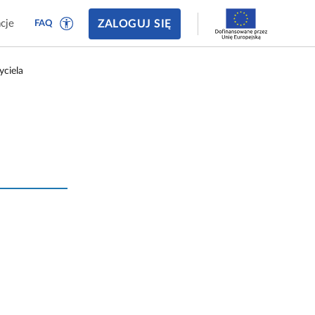
ZALOGUJ SIĘ
cje
FAQ
yciela