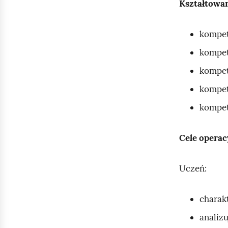
Kształtowa
kompet
kompet
kompete
kompet
kompete
Cele operac
Uczeń:
charakt
analiz