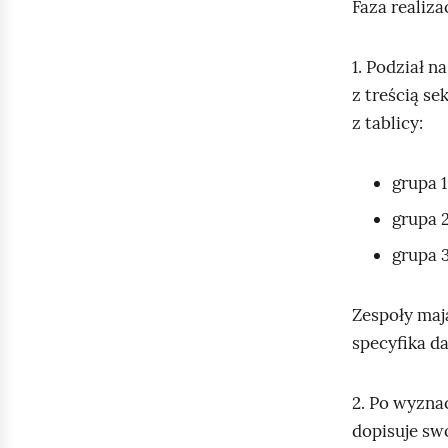
Faza realiza
1. Podział n
z treścią se
z tablicy:
grupa 1
grupa 2
grupa 3
Zespoły maj
specyfika da
2. Po wyzna
dopisuje sw