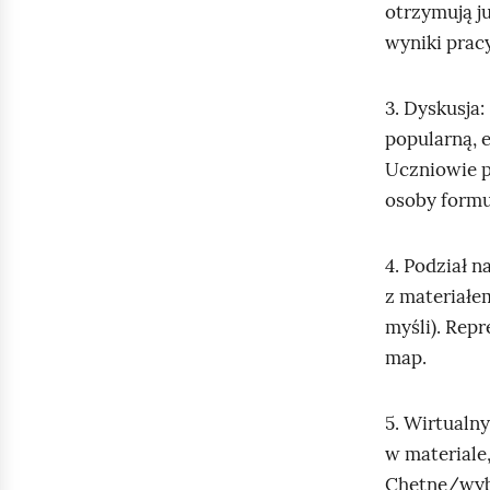
otrzymują j
wyniki pracy
3. Dyskusja
popularną, el
Uczniowie p
osoby formu
4. Podział 
z materiałe
myśli). Rep
map.
5. Wirtualn
w materiale
Chętne/wybr