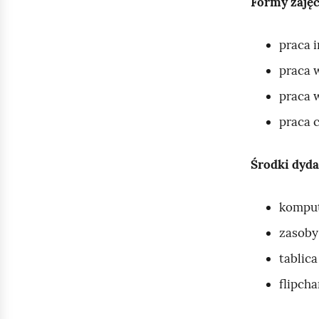
Formy zajęć
praca 
praca 
praca 
praca 
Środki dyda
komput
zasoby
tablic
flipcha