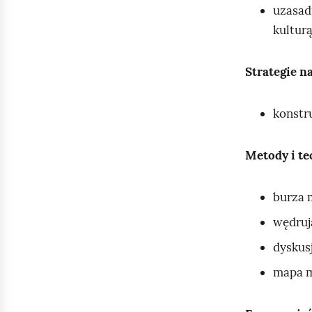
uzasad
kulturą
Strategie n
konstr
Metody i te
burza 
wędruj
dyskusj
mapa m