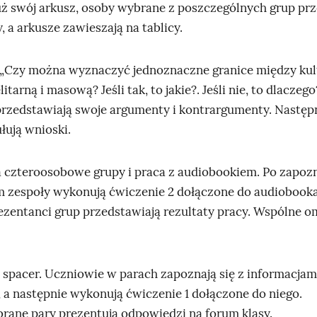
uż swój arkusz, osoby wybrane z poszczególnych grup pr
, a arkusze zawieszają na tablicy.
: „Czy można wyznaczyć jednoznaczne granice między kul
itarną i masową? Jeśli tak, to jakie?. Jeśli nie, to dlaczego?
rzedstawiają swoje argumenty i kontrargumenty. Następ
łują wnioski.
na czteroosobowe grupy i praca z audiobookiem. Po zapozn
m zespoły wykonują ćwiczenie 2 dołączone do audiobook
rezentanci grup przedstawiają rezultaty pracy. Wspólne 
y spacer. Uczniowie w parach zapoznają się z informacja
, a następnie wykonują ćwiczenie 1 dołączone do niego.
ane pary prezentują odpowiedzi na forum klasy.