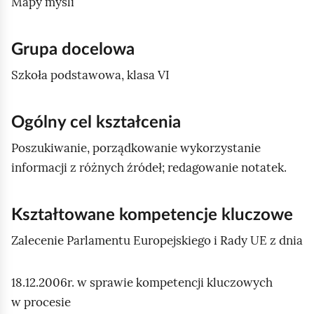
e
Mapy myśli
a
ś
c
c
z
Grupa docelowa
y
i
Szkoła podstawowa, klasa VI
t
n
i
Ogólny cel kształcenia
k
Poszukiwanie, porządkowanie wykorzystanie
ó
w
informacji z różnych źródeł; redagowanie notatek.
Kształtowane kompetencje kluczowe
Zalecenie Parlamentu Europejskiego i Rady UE z dnia
18.12.2006r. w sprawie kompetencji kluczowych
w procesie