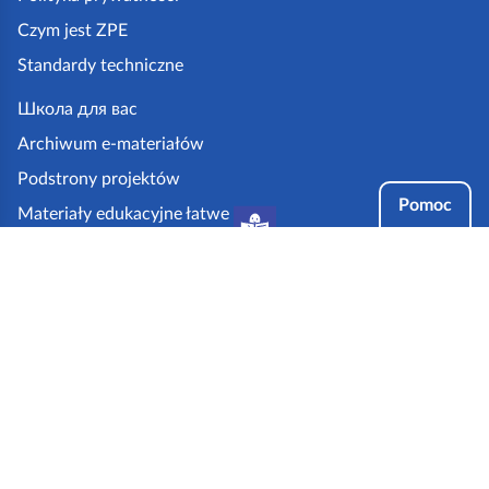
z
Czym jest ZPE
p
Standardy techniczne
e
.
Школа для вас
g
Archiwum e-materiałów
o
Podstrony projektów
v
Pomoc
Materiały edukacyjne łatwe
.
do czytania i zrozumienia
p
Tryby dostępności
l
Partnerzy: