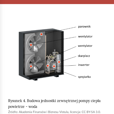
K
l
i
k
n
i
j
,
a
b
y
u
Rysunek 4. Budowa jednostki zewnętrznej pompy ciepła
r
powietrze - woda
u
Źródło:
Akademia Finansów i Biznesu Vistula, licencja: CC BY-SA 3.0.