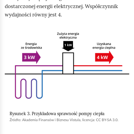
dostarczonej energii elektrycznej. Współczynnik
wydajności równy jest 4.
K
l
i
k
n
i
j
,
a
b
Rysunek 3. Przykładowa sprawność pompy ciepła
y
Źródło:
Akademia Finansów i Biznesu Vistula, licencja: CC BY-SA 3.0.
u
r