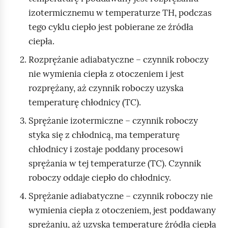
h
izotermicznemu w temperaturze TH, podczas
o
tego cyklu ciepło jest pobierane ze źródła
m
ciepła.
i
Rozprężanie adiabatyczne – czynnik roboczy
ć
nie wymienia ciepła z otoczeniem i jest
p
rozprężany, aż czynnik roboczy uzyska
o
temperaturę chłodnicy (TC).
d
Sprężanie izotermiczne – czynnik roboczy
g
styka się z chłodnicą, ma temperaturę
l
chłodnicy i zostaje poddany procesowi
ą
sprężania w tej temperaturze (TC). Czynnik
d
roboczy oddaje ciepło do chłodnicy.
Sprężanie adiabatyczne – czynnik roboczy nie
wymienia ciepła z otoczeniem, jest poddawany
sprężaniu, aż uzyska temperaturę źródła ciepła