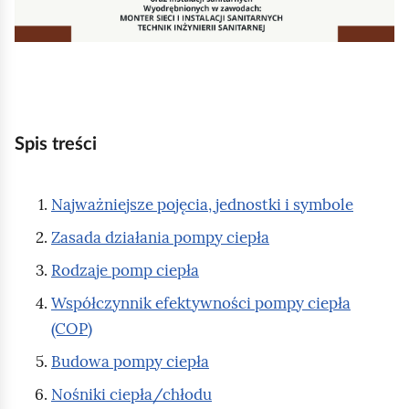
ć
p
o
d
g
l
Spis treści
ą
d
Najważniejsze pojęcia, jednostki i symbole
Zasada działania pompy ciepła
Rodzaje pomp ciepła
Współczynnik efektywności pompy ciepła
(COP)
Budowa pompy ciepła
Nośniki ciepła/chłodu