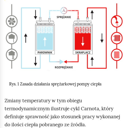
K
l
i
k
n
i
j
,
a
b
y
Rys. 1 Zasada działania sprężarkowej pompy ciepła
u
r
Zmiany temperatury w tym obiegu
u
termodynamicznym ilustruje cykl Carnota, który
c
definiuje sprawność jako stosunek pracy wykonanej
h
do ilości ciepła pobranego ze źródła.