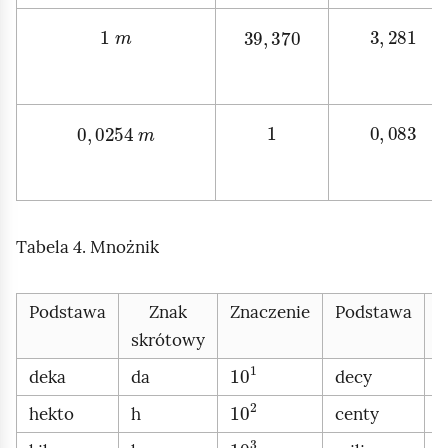
1
m
39
,
370
3
,
281
0
,
0254
m
1
0
,
083
Tabela 4. Mnożnik
Podstawa
Znak
Znaczenie
Podstawa
skrótowy
s
10
1
deka
da
decy
d
10
2
hekto
h
centy
c
10
3