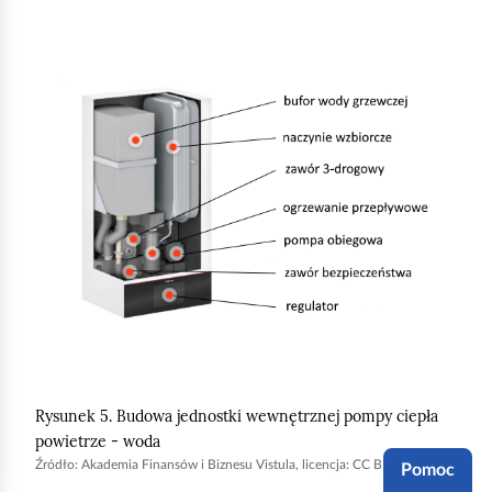
c
h
K
o
l
m
i
i
k
ć
n
p
i
o
j
d
,
g
a
l
b
ą
y
d
u
Rysunek 5. Budowa jednostki wewnętrznej pompy ciepła
r
powietrze - woda
u
Źródło:
Akademia Finansów i Biznesu Vistula, licencja: CC BY-SA 3.0.
Pomoc
c