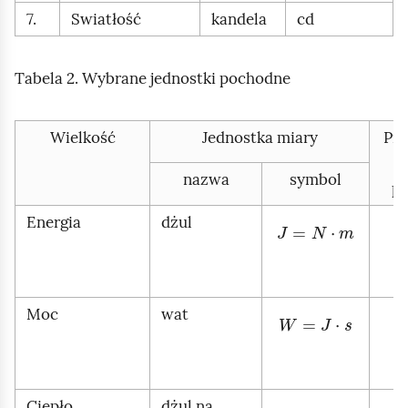
7.
Swiatłość
kandela
cd
Tabela 2. Wybrane jednostki pochodne
Wielkość
Jednostka miary
Prz
nazwa
symbol
p
Energia
dżul
J
=
N
·
m
Moc
wat
W
=
J
·
s
Ciepło
dżul na