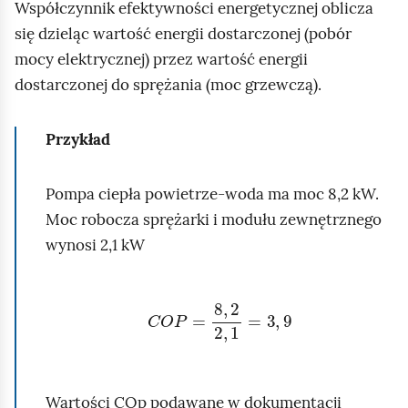
Współczynnik efektywności energetycznej oblicza
u
się dzieląc wartość energii dostarczonej (pobór
c
mocy elektrycznej) przez wartość energii
h
dostarczonej do sprężania (moc grzewczą).
o
m
Przykład
i
ć
Pompa ciepła powietrze‑woda ma moc 8,2 kW.
p
Moc robocza sprężarki i modułu zewnętrznego
o
wynosi 2,1 kW
d
g
l
C
O
P
=
8
,
2
2
,
1
=
3
,
9
ą
d
Wartości COp podawane w dokumentacji