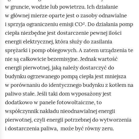
g
w gruncie, wodzie lub powietrzu. Ich działanie
ć
l
w głównej mierze oparte jest o zasoby odnawialne
p
ą
i sprzyja ograniczeniu emisji CO². Do działania pomp
o
d
ciepła niezbędne jest dostarczenie pewnej ilości
d
energii elektrycznej, która służy do zasilania
g
sprężarki i pomp obiegowych. A zatem urządzenia te
l
nie są całkowicie bezemisyjne. Jednak wartość
ą
energii pierwotnej, jaką należy dostarczyć do
d
budynku ogrzewanego pompą ciepła jest mniejsza
w porównaniu do identycznego budynku z kotłem na
paliwo stałe. Jeśli taki dom wyposażony jest
dodatkowo w panele fotowoltaiczne, to
współczynnik nakładu nieodnawialnej energii
pierwotnej, czyli energii potrzebnej do wytworzenia
i dostarczenia paliwa, może być równy zeru.