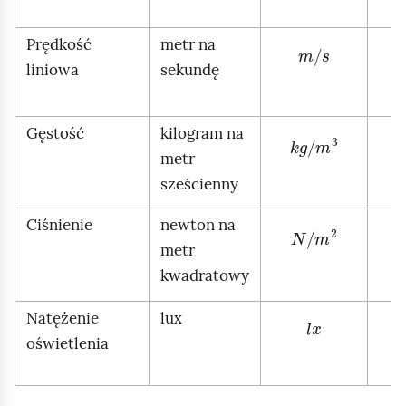
Prędkość
metr na
m
/
s
liniowa
sekundę
Gęstość
kilogram na
k
g
/
m
3
metr
sześcienny
Ciśnienie
newton na
N
/
m
2
metr
kwadratowy
Natężenie
lux
l
x
oświetlenia