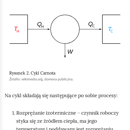
o
m
K
i
l
ć
i
p
k
o
n
d
i
g
j
l
,
Rysunek 2. Cykl Carnota
ą
a
Źródło:
wikimedia.org, domena publiczna.
d
b
y
Na cykl składają się następujące po sobie procesy:
u
r
Rozprężanie izotermiczne – czynnik roboczy
u
styka się ze źródłem ciepła, ma jego
c
temperaturę i poddawany jest rozprężaniu