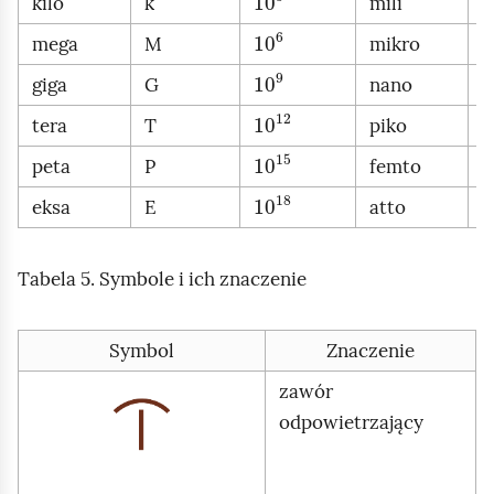
kilo
k
mili
10
6
mega
M
mikro
μ
10
9
giga
G
nano
n
10
12
tera
T
piko
p
10
15
peta
P
femto
f
10
18
eksa
E
atto
a
Tabela 5. Symbole i ich znaczenie
Symbol
Znaczenie
zawór
K
odpowietrzający
l
i
k