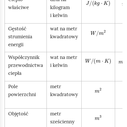
J
/
k
g
·
K
właściwe
kilogram
i kelwin
Gęstość
wat na metr
W
/
m
2
strumienia
kwadratowy
energii
Współczynnik
wat na metr
W
/
m
·
K
przewodnictwa
i kelwin
ciepła
Pole
metr
m
2
powierzchni
kwadratowy
Objętość
metr
m
3
sześcienny