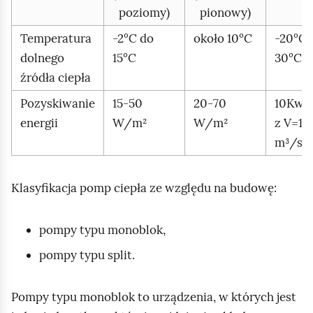
poziomy)
pionowy)
Temperatura
-2°C do
około 10°C
-20°C 
dolnego
15°C
30°C
źródła ciepła
Pozyskiwanie
15‑50
20‑70
10Kw
energii
W/m²
W/m²
z V=1
m³/s
Klasyfikacja pomp ciepła ze względu na budowę:
pompy typu monoblok,
pompy typu split.
Pompy typu monoblok to urządzenia, w których jest