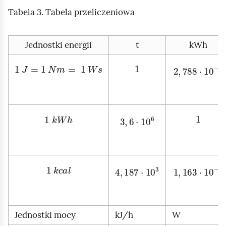
Tabela 3. Tabela przeliczeniowa
Jednostki energii
t
kWh
1
J
=
1
N
m
=
1
W
s
1
2
,
788
·
10
-
7
1
k
W
h
3
,
6
·
10
6
1
1
k
c
a
l
4
,
187
·
10
3
1
,
163
·
10
-
3
Jednostki mocy
kJ/h
W